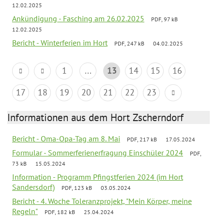
12.02.2025
Ankündigung - Fasching am 26.02.2025
PDF, 97 kB
12.02.2025
Bericht - Winterferien im Hort
PDF, 247 kB
04.02.2025
1
...
13
14
15
16
17
18
19
20
21
22
23
Informationen aus dem Hort Zscherndorf
Bericht - Oma-Opa-Tag am 8. Mai
PDF, 217 kB
17.05.2024
Formular - Sommerferienerfragung Einschüler 2024
PDF,
73 kB
15.05.2024
Information - Programm Pfingstferien 2024 (im Hort
Sandersdorf)
PDF, 123 kB
03.05.2024
Bericht - 4. Woche Toleranzprojekt, "Mein Körper, meine
Regeln"
PDF, 182 kB
25.04.2024