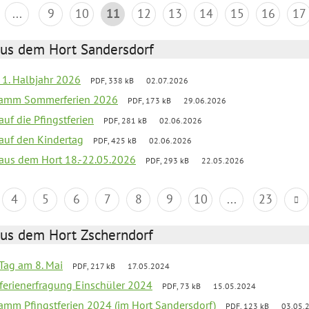
...
9
10
11
12
13
14
15
16
17
aus dem Hort Sandersdorf
f 1. Halbjahr 2026
PDF, 338 kB
02.07.2026
gramm Sommerferien 2026
PDF, 173 kB
29.06.2026
auf die Pfingstferien
PDF, 281 kB
02.06.2026
 auf den Kindertag
PDF, 425 kB
02.06.2026
k aus dem Hort 18.-22.05.2026
PDF, 293 kB
22.05.2026
4
5
6
7
8
9
10
...
23
aus dem Hort Zscherndorf
Tag am 8. Mai
PDF, 217 kB
17.05.2024
ferienerfragung Einschüler 2024
PDF, 73 kB
15.05.2024
ramm Pfingstferien 2024 (im Hort Sandersdorf)
PDF, 123 kB
03.05.