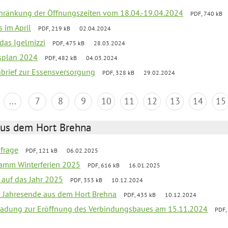
chränkung der Öffnungszeiten vom 18.04.-19.04.2024
PDF, 740 kB
s im April
PDF, 219 kB
02.04.2024
 das Igelmizzi
PDF, 475 kB
28.03.2024
esplan 2024
PDF, 482 kB
04.03.2024
nbrief zur Essensversorgung
PDF, 328 kB
29.02.2024
...
7
8
9
10
11
12
13
14
15
aus dem Hort Brehna
bfrage
PDF, 121 kB
06.02.2025
ramm Winterferien 2025
PDF, 616 kB
16.01.2025
 auf das Jahr 2025
PDF, 353 kB
10.12.2024
m Jahresende aus dem Hort Brehna
PDF, 435 kB
10.12.2024
ladung zur Eröffnung des Verbindungsbaues am 15.11.2024
PDF,