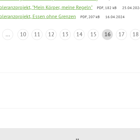
Toleranzprojekt, "Mein Körper, meine Regeln"
PDF, 182 kB
25.04.202
Toleranzprojekt, Essen ohne Grenzen
PDF, 207 kB
16.04.2024
...
10
11
12
13
14
15
16
17
18