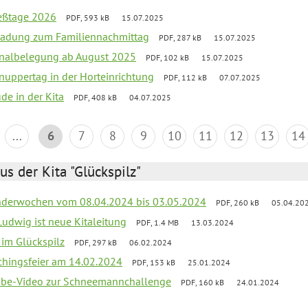
ießtage 2026
PDF, 593 kB
15.07.2025
ladung zum Familiennachmittag
PDF, 287 kB
15.07.2025
onalbelegung ab August 2025
PDF, 102 kB
15.07.2025
uppertag in der Horteinrichtung
PDF, 112 kB
07.07.2025
ude in der Kita
PDF, 408 kB
04.07.2025
...
6
7
8
9
10
11
12
13
14
us der Kita "Glückspilz"
derwochen vom 08.04.2024 bis 03.05.2024
PDF, 260 kB
05.04.20
Ludwig ist neue Kitaleitung
PDF, 1.4 MB
13.03.2024
r im Glückspilz
PDF, 297 kB
06.02.2024
chingsfeier am 14.02.2024
PDF, 153 kB
25.01.2024
tube-Video zur Schneemannchallenge
PDF, 160 kB
24.01.2024