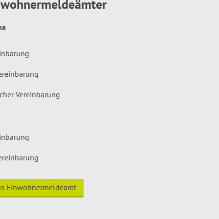
inwohnermeldeämter
hna
einbarung
ereinbarung
icher Vereinbarung
einbarung
ereinbarung
das Einwohnermeldeamt