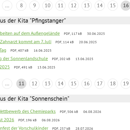
...
8
9
10
11
12
13
14
15
16
us der Kita "Pfingstanger"
arbeiten auf dem Außengelände
PDF, 117 kB
30.06.2025
Zahnarzt kommt am 7. Juli
PDF, 114 kB
20.06.2025
Tag
PDF, 407 kB
16.06.2025
ung der Sonnenlandschule
PDF, 202 kB
13.06.2025
 2025
PDF, 491 kB
13.06.2025
...
11
12
13
14
15
16
17
18
19
us der Kita "Sonnenschein"
 Wettbewerb des Chemieparks
PDF, 506 kB
06.08.2026
st 2026
PDF, 196 kB
06.08.2026
enfest der Vorschulkinder
PDF, 257 kB
28.07.2026