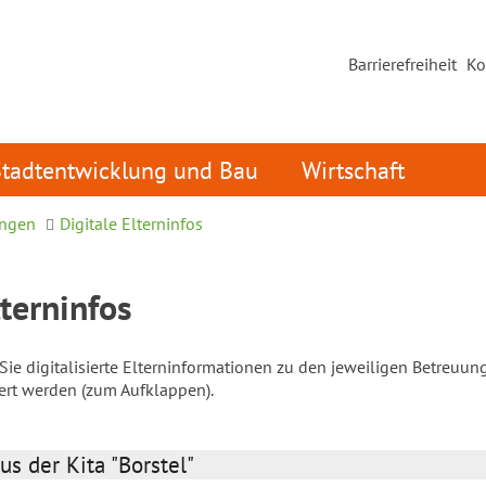
Barrierefreiheit
Ko
Stadtentwicklung und Bau
Wirtschaft
ungen
Digitale Elterninfos
lterninfos
ie digitalisierte Elterninformationen zu den jeweiligen Betreuun
iert werden (zum Aufklappen).
us der Kita "Borstel"