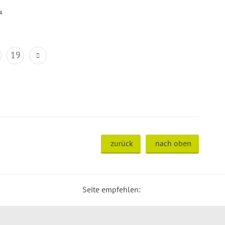
4
19
zurück
nach oben
Seite empfehlen: