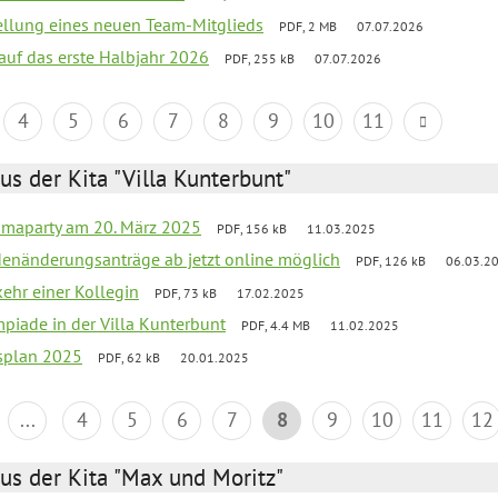
tellung eines neuen Team-Mitglieds
PDF, 2 MB
07.07.2026
 auf das erste Halbjahr 2026
PDF, 255 kB
07.07.2026
4
5
6
7
8
9
10
11
us der Kita "Villa Kunterbunt"
amaparty am 20. März 2025
PDF, 156 kB
11.03.2025
denänderungsanträge ab jetzt online möglich
PDF, 126 kB
06.03.2
ehr einer Kollegin
PDF, 73 kB
17.02.2025
mpiade in der Villa Kunterbunt
PDF, 4.4 MB
11.02.2025
esplan 2025
PDF, 62 kB
20.01.2025
...
4
5
6
7
8
9
10
11
12
us der Kita "Max und Moritz"