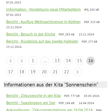
07.01.2025
Information - Vorstellung neue Mitarbeiterin
JPG, 202 kB
07.01.2025
Bericht - Ausflug Weihnachtsrevue in Köthen
PDF, 323 kB
23.12.2024
Bericht - Besuch in der Kirche
PDF, 283 kB
23.12.2024
Bericht - Rückblick auf das zweite Halbjahr
PDF, 277 kB
23.12.2024
1
...
13
14
15
16
17
18
19
20
21
22
Informationen aus der Kita "Sonnenschein"
Bericht - Zirkuswoche in der Kita
PDF, 777 kB
03.05.2024
Bericht - Spaziergang am See
PDF, 186 kB
16.04.2024
Ankündigung - Zirkusveranstaltung am 26.04.2024
PNG,