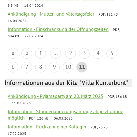
3.3 MB
16.04.2024
Ankündigung - Mutter- und Vatertagsfeier
PDF, 121 kB
16.04.2024
Information - Einschränkung der Öffnungszeiten
PDF,
684 kB
27.02.2024
1
...
2
3
4
5
6
7
8
9
10
11
Informationen aus der Kita "Villa Kunterbunt"
Ankündigung - Pyjamaparty am 20. März 2025
PDF, 156 kB
11.03.2025
Information - Stundenänderungsanträge ab jetzt online
möglich
PDF, 126 kB
06.03.2025
Information - Rückkehr einer Kollegin
PDF, 73 kB
17.02.2025