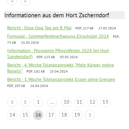
Informationen aus dem Hort Zscherndorf
Bericht - Oma-Opa-Tag am 8. Mai
PDF, 217 kB
17.05.2024
Formular - Sommerferienerfragung Einschüler 2024
PDF,
73 kB
15.05.2024
Information - Programm Pfingstferien 2024 (im Hort
Sandersdorf)
PDF, 123 kB
03.05.2024
Bericht - 4. Woche Toleranzprojekt, "Mein Körper, meine
Regeln"
PDF, 182 kB
25.04.2024
Bericht - 3. Woche Toleranzprojekt, Essen ohne Grenzen
PDF, 207 kB
16.04.2024
1
...
10
11
12
13
14
15
16
17
18
19