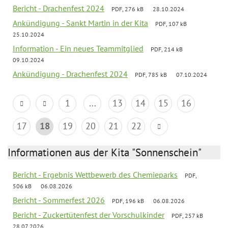
Bericht - Drachenfest 2024
PDF, 276 kB
28.10.2024
Ankündigung - Sankt Martin in der Kita
PDF, 107 kB
25.10.2024
Information - Ein neues Teammitglied
PDF, 214 kB
09.10.2024
Ankündigung - Drachenfest 2024
PDF, 785 kB
07.10.2024
1
...
13
14
15
16
17
18
19
20
21
22
Informationen aus der Kita "Sonnenschein"
Bericht - Ergebnis Wettbewerb des Chemieparks
PDF,
506 kB
06.08.2026
Bericht - Sommerfest 2026
PDF, 196 kB
06.08.2026
Bericht - Zuckertütenfest der Vorschulkinder
PDF, 257 kB
28.07.2026