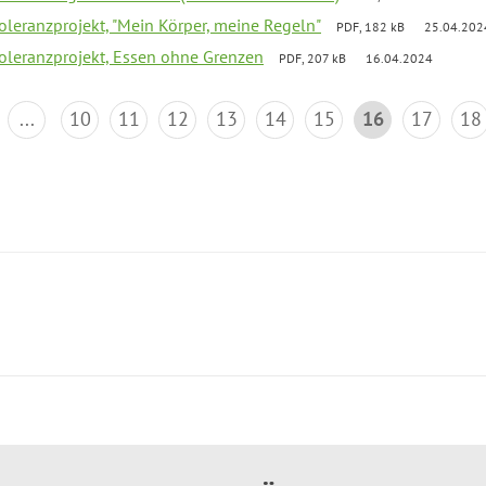
Toleranzprojekt, "Mein Körper, meine Regeln"
PDF, 182 kB
25.04.202
Toleranzprojekt, Essen ohne Grenzen
PDF, 207 kB
16.04.2024
...
10
11
12
13
14
15
16
17
18