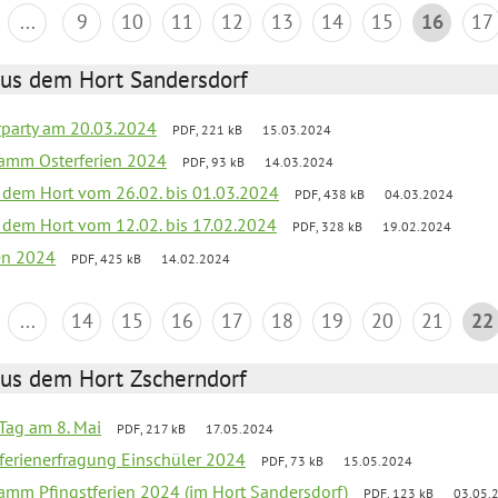
...
9
10
11
12
13
14
15
16
17
aus dem Hort Sandersdorf
party am 20.03.2024
PDF, 221 kB
15.03.2024
ramm Osterferien 2024
PDF, 93 kB
14.03.2024
s dem Hort vom 26.02. bis 01.03.2024
PDF, 438 kB
04.03.2024
s dem Hort vom 12.02. bis 17.02.2024
PDF, 328 kB
19.02.2024
ien 2024
PDF, 425 kB
14.02.2024
...
14
15
16
17
18
19
20
21
22
aus dem Hort Zscherndorf
Tag am 8. Mai
PDF, 217 kB
17.05.2024
ferienerfragung Einschüler 2024
PDF, 73 kB
15.05.2024
ramm Pfingstferien 2024 (im Hort Sandersdorf)
PDF, 123 kB
03.05.