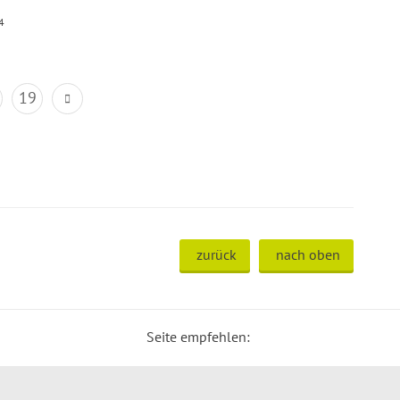
4
19
zurück
nach oben
Seite empfehlen: