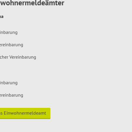
inwohnermeldeämter
hna
einbarung
ereinbarung
icher Vereinbarung
einbarung
ereinbarung
das Einwohnermeldeamt