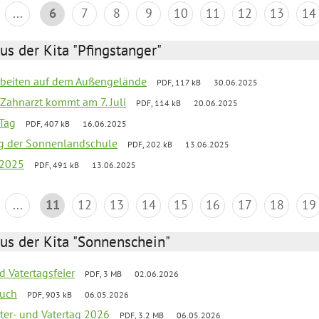
...
6
7
8
9
10
11
12
13
14
us der Kita "Pfingstanger"
arbeiten auf dem Außengelände
PDF, 117 kB
30.06.2025
Zahnarzt kommt am 7. Juli
PDF, 114 kB
20.06.2025
Tag
PDF, 407 kB
16.06.2025
ung der Sonnenlandschule
PDF, 202 kB
13.06.2025
 2025
PDF, 491 kB
13.06.2025
...
11
12
13
14
15
16
17
18
19
us der Kita "Sonnenschein"
d Vatertagsfeier
PDF, 3 MB
02.06.2026
such
PDF, 903 kB
06.05.2026
er- und Vatertag 2026
PDF, 3.2 MB
06.05.2026