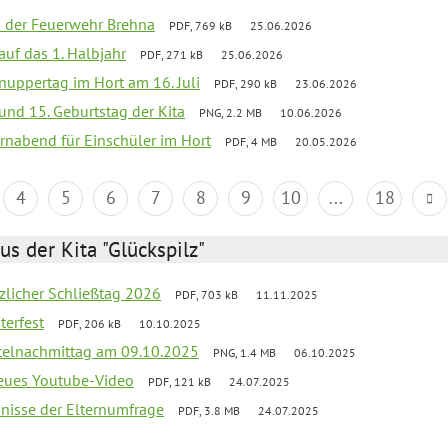
ei der Feuerwehr Brehna
PDF, 769 kB
25.06.2026
 auf das 1. Halbjahr
PDF, 271 kB
25.06.2026
uppertag im Hort am 16. Juli
PDF, 290 kB
23.06.2026
 und 15. Geburtstag der Kita
PNG, 2.2 MB
10.06.2026
rnabend für Einschüler im Hort
PDF, 4 MB
20.05.2026
4
5
6
7
8
9
10
...
18
us der Kita "Glückspilz"
tzlicher Schließtag 2026
PDF, 703 kB
11.11.2025
terfest
PDF, 206 kB
10.10.2025
telnachmittag am 09.10.2025
PNG, 1.4 MB
06.10.2025
neues Youtube-Video
PDF, 121 kB
24.07.2025
bnisse der Elternumfrage
PDF, 3.8 MB
24.07.2025