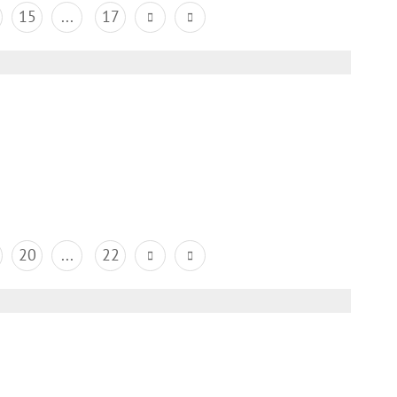
15
...
17
20
...
22