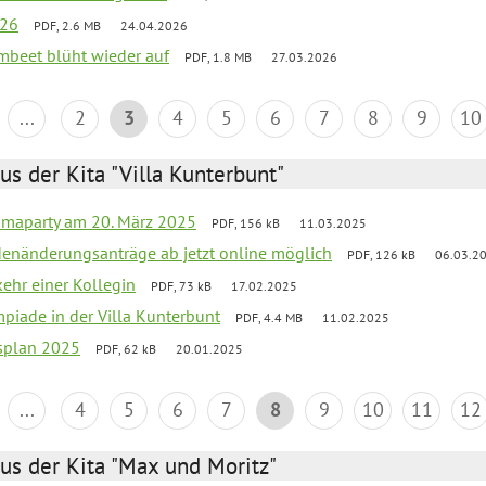
026
PDF, 2.6 MB
24.04.2026
umbeet blüht wieder auf
PDF, 1.8 MB
27.03.2026
...
2
3
4
5
6
7
8
9
10
us der Kita "Villa Kunterbunt"
amaparty am 20. März 2025
PDF, 156 kB
11.03.2025
denänderungsanträge ab jetzt online möglich
PDF, 126 kB
06.03.2
ehr einer Kollegin
PDF, 73 kB
17.02.2025
mpiade in der Villa Kunterbunt
PDF, 4.4 MB
11.02.2025
esplan 2025
PDF, 62 kB
20.01.2025
...
4
5
6
7
8
9
10
11
12
us der Kita "Max und Moritz"