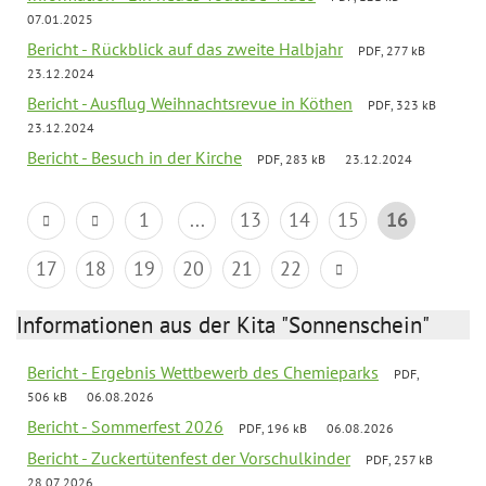
07.01.2025
Bericht - Rückblick auf das zweite Halbjahr
PDF, 277 kB
23.12.2024
Bericht - Ausflug Weihnachtsrevue in Köthen
PDF, 323 kB
23.12.2024
Bericht - Besuch in der Kirche
PDF, 283 kB
23.12.2024
1
...
13
14
15
16
17
18
19
20
21
22
Informationen aus der Kita "Sonnenschein"
Bericht - Ergebnis Wettbewerb des Chemieparks
PDF,
506 kB
06.08.2026
Bericht - Sommerfest 2026
PDF, 196 kB
06.08.2026
Bericht - Zuckertütenfest der Vorschulkinder
PDF, 257 kB
28.07.2026