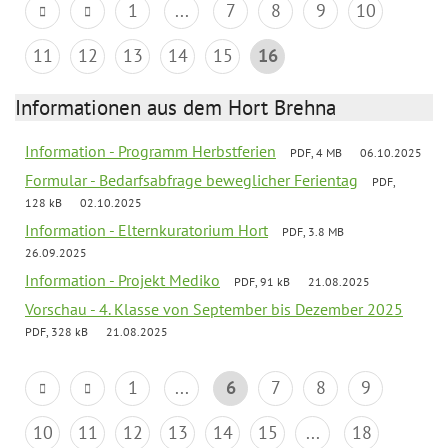
1
...
7
8
9
10
11
12
13
14
15
16
Informationen aus dem Hort Brehna
Information - Programm Herbstferien
PDF, 4 MB
06.10.2025
Formular - Bedarfsabfrage beweglicher Ferientag
PDF,
128 kB
02.10.2025
Information - Elternkuratorium Hort
PDF, 3.8 MB
26.09.2025
Information - Projekt Mediko
PDF, 91 kB
21.08.2025
Vorschau - 4. Klasse von September bis Dezember 2025
PDF, 328 kB
21.08.2025
1
...
6
7
8
9
10
11
12
13
14
15
...
18