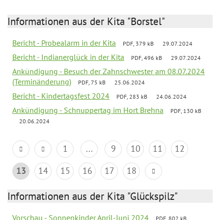
Informationen aus der Kita "Borstel"
Bericht - Probealarm in der Kita
PDF, 379 kB
29.07.2024
Bericht - Indianerglück in der Kita
PDF, 496 kB
29.07.2024
Ankündigung - Besuch der Zahnschwester am 08.07.2024
(Terminänderung)
PDF, 75 kB
25.06.2024
Bericht - Kindertagsfest 2024
PDF, 283 kB
24.06.2024
Ankündigung - Schnuppertag im Hort Brehna
PDF, 130 kB
20.06.2024
1
...
9
10
11
12
13
14
15
16
17
18
Informationen aus der Kita "Glückspilz"
Vorschau - Sonnenkinder April-Juni 2024
PDF, 802 kB