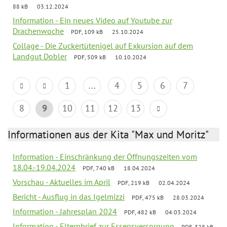
88 kB
03.12.2024
Information - Ein neues Video auf Youtube zur
Drachenwoche
PDF, 109 kB
25.10.2024
Collage - Die Zuckertütenigel auf Exkursion auf dem
Landgut Dobler
PDF, 509 kB
10.10.2024
1
...
4
5
6
7
8
9
10
11
12
13
Informationen aus der Kita "Max und Moritz"
Information - Einschränkung der Öffnungszeiten vom
18.04.-19.04.2024
PDF, 740 kB
18.04.2024
Vorschau - Aktuelles im April
PDF, 219 kB
02.04.2024
Bericht - Ausflug in das Igelmizzi
PDF, 475 kB
28.03.2024
Information - Jahresplan 2024
PDF, 482 kB
04.03.2024
Information - Elternbrief zur Essensversorgung
PDF, 328 kB