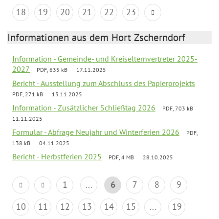
18
19
20
21
22
23
Informationen aus dem Hort Zscherndorf
Information - Gemeinde- und Kreiselternvertreter 2025-
2027
PDF, 635 kB
17.11.2025
Bericht - Ausstellung zum Abschluss des Papierprojekts
PDF, 271 kB
13.11.2025
Information - Zusätzlicher Schließtag 2026
PDF, 703 kB
11.11.2025
Formular - Abfrage Neujahr und Winterferien 2026
PDF,
138 kB
04.11.2025
Bericht - Herbstferien 2025
PDF, 4 MB
28.10.2025
1
...
6
7
8
9
10
11
12
13
14
15
...
19