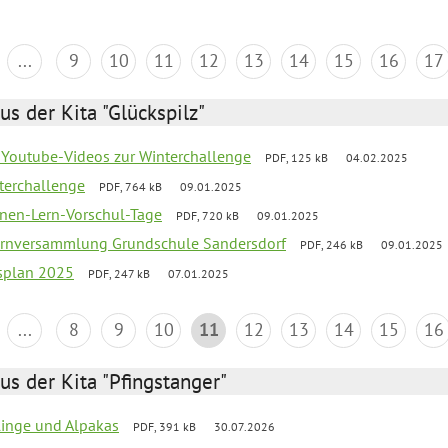
...
9
10
11
12
13
14
15
16
17
us der Kita "Glückspilz"
 Youtube-Videos zur Winterchallenge
PDF, 125 kB
04.02.2025
terchallenge
PDF, 764 kB
09.01.2025
nen-Lern-Vorschul-Tage
PDF, 720 kB
09.01.2025
ernversammlung Grundschule Sandersdorf
PDF, 246 kB
09.01.2025
esplan 2025
PDF, 247 kB
07.01.2025
...
8
9
10
11
12
13
14
15
16
us der Kita "Pfingstanger"
rlinge und Alpakas
PDF, 391 kB
30.07.2026