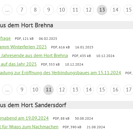
...
7
8
9
10
11
12
13
14
15
aus dem Hort Brehna
bfrage
PDF, 121 kB
06.02.2025
ramm Winterferien 2025
PDF, 616 kB
16.01.2025
m Jahresende aus dem Hort Brehna
PDF, 435 kB
10.12.2024
 auf das Jahr 2025
PDF, 353 kB
10.12.2024
ladung zur Eröffnung des Verbindungsbaues am 15.11.2024
PDF,
...
9
10
11
12
13
14
15
16
17
aus dem Hort Sandersdorf
ernabend am 19.09.2024
PDF, 88 kB
30.08.2024
ept für Wraps zum Nachmachen
PDF, 390 kB
21.08.2024