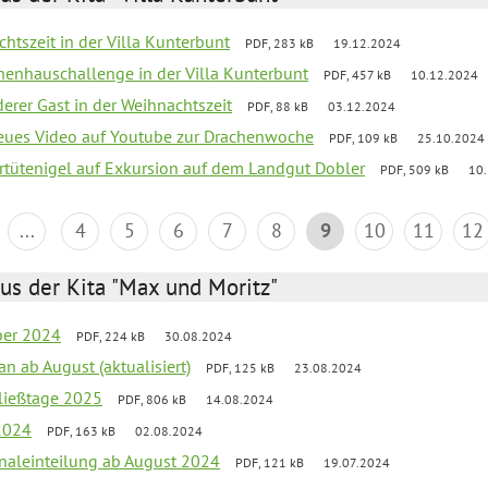
chtszeit in der Villa Kunterbunt
PDF, 283 kB
19.12.2024
chenhauschallenge in der Villa Kunterbunt
PDF, 457 kB
10.12.2024
derer Gast in der Weihnachtszeit
PDF, 88 kB
03.12.2024
neues Video auf Youtube zur Drachenwoche
PDF, 109 kB
25.10.2024
ertütenigel auf Exkursion auf dem Landgut Dobler
PDF, 509 kB
10
...
4
5
6
7
8
9
10
11
12
us der Kita "Max und Moritz"
ber 2024
PDF, 224 kB
30.08.2024
an ab August (aktualisiert)
PDF, 125 kB
23.08.2024
ließtage 2025
PDF, 806 kB
14.08.2024
2024
PDF, 163 kB
02.08.2024
onaleinteilung ab August 2024
PDF, 121 kB
19.07.2024