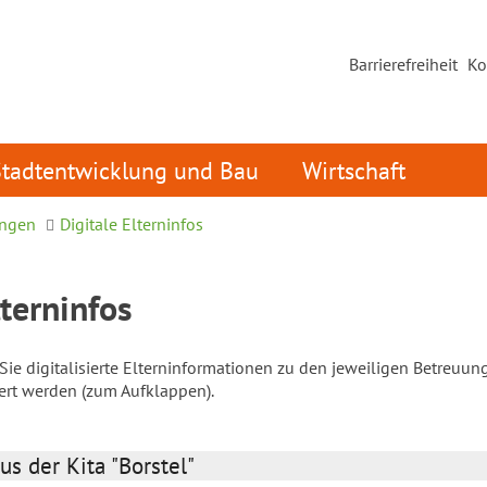
Barrierefreiheit
Ko
Stadtentwicklung und Bau
Wirtschaft
ungen
Digitale Elterninfos
lterninfos
ie digitalisierte Elterninformationen zu den jeweiligen Betreuun
iert werden (zum Aufklappen).
us der Kita "Borstel"