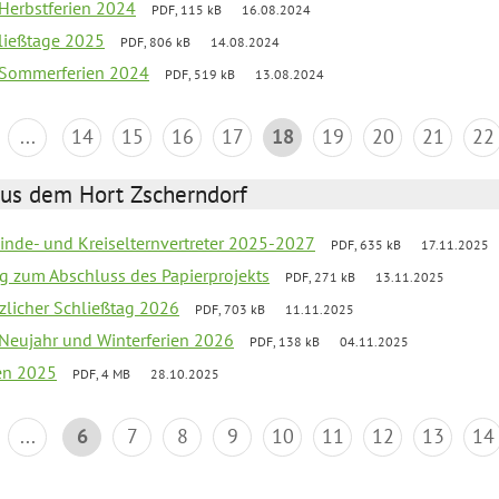
 Herbstferien 2024
PDF, 115 kB
16.08.2024
ließtage 2025
PDF, 806 kB
14.08.2024
k Sommerferien 2024
PDF, 519 kB
13.08.2024
...
14
15
16
17
18
19
20
21
22
aus dem Hort Zscherndorf
inde- und Kreiselternvertreter 2025-2027
PDF, 635 kB
17.11.2025
ng zum Abschluss des Papierprojekts
PDF, 271 kB
13.11.2025
tzlicher Schließtag 2026
PDF, 703 kB
11.11.2025
 Neujahr und Winterferien 2026
PDF, 138 kB
04.11.2025
ien 2025
PDF, 4 MB
28.10.2025
...
6
7
8
9
10
11
12
13
14