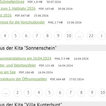
 Schmetterlinge
PDF, 1.8 MB
30.07.2026
ef zum 1. Halbjahr 2026
PDF, 163 kB
30.06.2026
st 2026
PDF, 847 kB
23.06.2026
bnisse für die Vorschulkinder
PNG, 2.7 MB
15.06.2026
4
5
6
7
8
9
10
...
22
us der Kita "Sonnenschein"
kusveranstaltung am 26.04.2024
PNG, 3.3 MB
16.04.2024
er- und Vatertagsfeier
PDF, 121 kB
16.04.2024
ang am See
PDF, 186 kB
16.04.2024
chränkung der Öffnungszeiten
PDF, 684 kB
27.02.2024
...
2
3
4
5
6
7
8
9
10
us der Kita "Villa Kunterbunt"