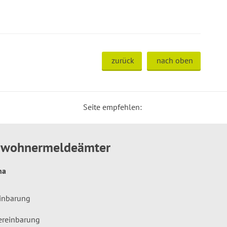
zurück
nach oben
Seite empfehlen:
inwohnermeldeämter
hna
einbarung
ereinbarung