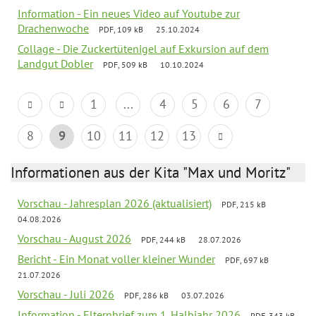
Information - Ein neues Video auf Youtube zur
Drachenwoche
PDF, 109 kB
25.10.2024
Collage - Die Zuckertütenigel auf Exkursion auf dem
Landgut Dobler
PDF, 509 kB
10.10.2024
1
...
4
5
6
7
8
9
10
11
12
13
Informationen aus der Kita "Max und Moritz"
Vorschau - Jahresplan 2026 (aktualisiert)
PDF, 215 kB
04.08.2026
Vorschau - August 2026
PDF, 244 kB
28.07.2026
Bericht - Ein Monat voller kleiner Wunder
PDF, 697 kB
21.07.2026
Vorschau - Juli 2026
PDF, 286 kB
03.07.2026
Information - Elternbrief zum 1. Halbjahr 2026
PDF, 343 kB