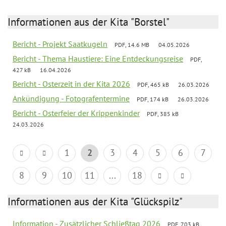
Informationen aus der Kita "Borstel"
Bericht - Projekt Saatkugeln
PDF, 14.6 MB
04.05.2026
Bericht - Thema Haustiere: Eine Entdeckungsreise
PDF,
427 kB
16.04.2026
Bericht - Osterzeit in der Kita 2026
PDF, 465 kB
26.03.2026
Ankündigung - Fotografentermine
PDF, 174 kB
26.03.2026
Bericht - Osterfeier der Krippenkinder
PDF, 385 kB
24.03.2026
1
2
3
4
5
6
7
8
9
10
11
...
18
Informationen aus der Kita "Glückspilz"
Information - Zusätzlicher Schließtag 2026
PDF, 703 kB