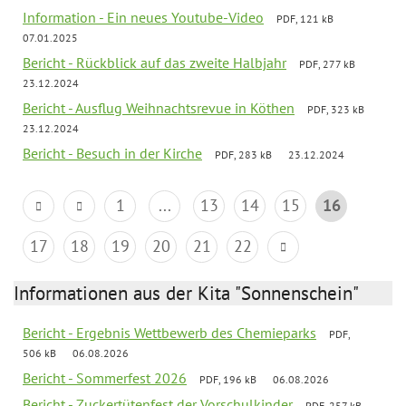
Information - Ein neues Youtube-Video
PDF, 121 kB
07.01.2025
Bericht - Rückblick auf das zweite Halbjahr
PDF, 277 kB
23.12.2024
Bericht - Ausflug Weihnachtsrevue in Köthen
PDF, 323 kB
23.12.2024
Bericht - Besuch in der Kirche
PDF, 283 kB
23.12.2024
1
...
13
14
15
16
17
18
19
20
21
22
Informationen aus der Kita "Sonnenschein"
Bericht - Ergebnis Wettbewerb des Chemieparks
PDF,
506 kB
06.08.2026
Bericht - Sommerfest 2026
PDF, 196 kB
06.08.2026
Bericht - Zuckertütenfest der Vorschulkinder
PDF, 257 kB