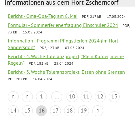
Informationen aus dem Hort Zscherndorf
Bericht - Oma-Opa-Tag am 8. Mai
PDF, 217 kB
17.05.2024
Formular - Sommerferienerfragung Einschüler 2024
PDF,
73 kB
15.05.2024
Information - Programm Pfingstferien 2024 (im Hort
Sandersdorf)
PDF, 123 kB
03.05.2024
Bericht - 4. Woche Toleranzprojekt, "Mein Körper, meine
Regeln"
PDF, 182 kB
25.04.2024
Bericht - 3. Woche Toleranzprojekt, Essen ohne Grenzen
PDF, 207 kB
16.04.2024
1
...
10
11
12
13
14
15
16
17
18
19