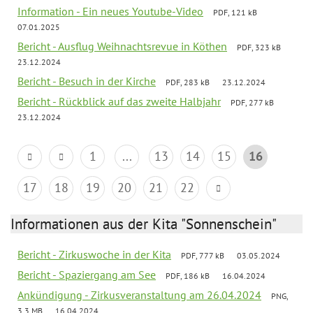
Information - Ein neues Youtube-Video
PDF, 121 kB
07.01.2025
Bericht - Ausflug Weihnachtsrevue in Köthen
PDF, 323 kB
23.12.2024
Bericht - Besuch in der Kirche
PDF, 283 kB
23.12.2024
Bericht - Rückblick auf das zweite Halbjahr
PDF, 277 kB
23.12.2024
1
...
13
14
15
16
17
18
19
20
21
22
Informationen aus der Kita "Sonnenschein"
Bericht - Zirkuswoche in der Kita
PDF, 777 kB
03.05.2024
Bericht - Spaziergang am See
PDF, 186 kB
16.04.2024
Ankündigung - Zirkusveranstaltung am 26.04.2024
PNG,
3.3 MB
16.04.2024