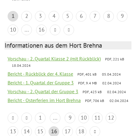
1
2
3
4
5
6
7
8
9
10
...
16
Informationen aus dem Hort Brehna
Vorschau - 2. Quartal Klasse 2 (mit Rückblick)
PDF, 221 kB
18.04.2024
Bericht - Rückblick der 4. Klasse
PDF, 401 kB
05.04.2024
Bericht - 1. Quartal der Gruppe 3
PDF, 9.4 MB
02.04.2024
Vorschau - 2. Quartal der Gruppe 3
PDF, 423 kB
02.04.2024
Bericht - Osterferien im Hort Brehna
PDF, 706 kB
02.04.2024
1
...
9
10
11
12
13
14
15
16
17
18