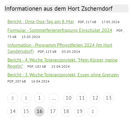
Informationen aus dem Hort Zscherndorf
Bericht - Oma-Opa-Tag am 8. Mai
PDF, 217 kB
17.05.2024
Formular - Sommerferienerfragung Einschüler 2024
PDF,
73 kB
15.05.2024
Information - Programm Pfingstferien 2024 (im Hort
Sandersdorf)
PDF, 123 kB
03.05.2024
Bericht - 4. Woche Toleranzprojekt, "Mein Körper, meine
Regeln"
PDF, 182 kB
25.04.2024
Bericht - 3. Woche Toleranzprojekt, Essen ohne Grenzen
PDF, 207 kB
16.04.2024
1
...
10
11
12
13
14
15
16
17
18
19