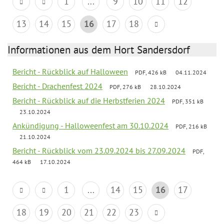
1
...
9
10
11
12
13
14
15
16
17
18
Informationen aus dem Hort Sandersdorf
Bericht - Rückblick auf Halloween
PDF, 426 kB
04.11.2024
Bericht - Drachenfest 2024
PDF, 276 kB
28.10.2024
Bericht - Rückblick auf die Herbstferien 2024
PDF, 351 kB
23.10.2024
Ankündigung - Halloweenfest am 30.10.2024
PDF, 216 kB
21.10.2024
Bericht - Rückblick vom 23.09.2024 bis 27.09.2024
PDF,
464 kB
17.10.2024
1
...
14
15
16
17
18
19
20
21
22
23