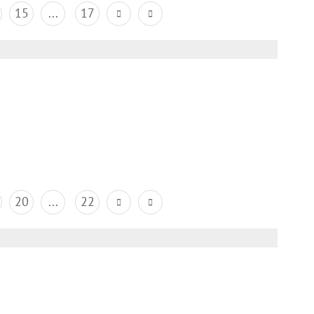
15
...
17
20
...
22