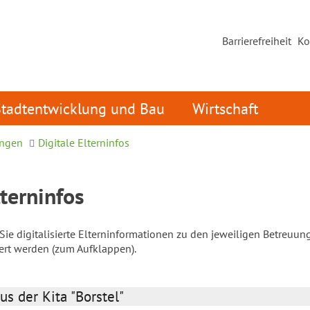
Barrierefreiheit
Ko
Stadtentwicklung und Bau
Wirtschaft
ungen
Digitale Elterninfos
lterninfos
ie digitalisierte Elterninformationen zu den jeweiligen Betreuun
iert werden (zum Aufklappen).
us der Kita "Borstel"