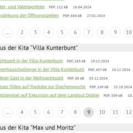
er- und Vatertagsfeier
PDF, 121 kB
16.04.2024
chränkung der Öffnungszeiten
PDF, 684 kB
27.02.2024
...
2
3
4
5
6
7
8
9
10
us der Kita "Villa Kunterbunt"
chtszeit in der Villa Kunterbunt
PDF, 283 kB
19.12.2024
chenhauschallenge in der Villa Kunterbunt
PDF, 457 kB
10.12.2024
derer Gast in der Weihnachtszeit
PDF, 88 kB
03.12.2024
neues Video auf Youtube zur Drachenwoche
PDF, 109 kB
25.10.2024
ertütenigel auf Exkursion auf dem Landgut Dobler
PDF, 509 kB
10
...
4
5
6
7
8
9
10
11
12
us der Kita "Max und Moritz"