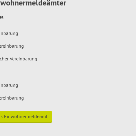
inwohnermeldeämter
hna
einbarung
ereinbarung
icher Vereinbarung
einbarung
ereinbarung
das Einwohnermeldeamt