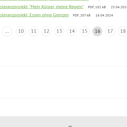
Toleranzprojekt, "Mein Körper, meine Regeln"
PDF, 182 kB
25.04.202
Toleranzprojekt, Essen ohne Grenzen
PDF, 207 kB
16.04.2024
...
10
11
12
13
14
15
16
17
18