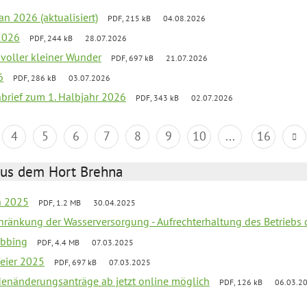
an 2026 (aktualisiert)
PDF, 215 kB
04.08.2026
2026
PDF, 244 kB
28.07.2026
 voller kleiner Wunder
PDF, 697 kB
21.07.2026
6
PDF, 286 kB
03.07.2026
nbrief zum 1. Halbjahr 2026
PDF, 343 kB
02.07.2026
4
5
6
7
8
9
10
...
16
aus dem Hort Brehna
en 2025
PDF, 1.2 MB
30.04.2025
chränkung der Wasserversorgung - Aufrechterhaltung des Betriebs 
obbing
PDF, 4.4 MB
07.03.2025
feier 2025
PDF, 697 kB
07.03.2025
denänderungsanträge ab jetzt online möglich
PDF, 126 kB
06.03.2