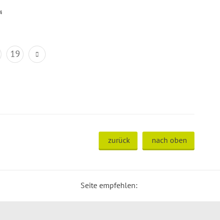
4
19
zurück
nach oben
Seite empfehlen: