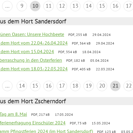
...
9
10
11
12
13
14
15
16
17
aus dem Hort Sandersdorf
grünen Oasen: Unsere Hochbeete
PDF, 255 kB
29.04.2024
s dem Hort vom 22.04.-26.04.2024
PDF, 364 kB
29.04.2024
s dem Hort vom 15.04.2024
PDF, 354 kB
18.04.2024
 Überraschung in den Osterferien
PDF, 182 kB
05.04.2024
s dem Hort vom 18.03.-22.03.2024
PDF, 405 kB
22.03.2024
...
14
15
16
17
18
19
20
21
22
aus dem Hort Zscherndorf
Tag am 8. Mai
PDF, 217 kB
17.05.2024
ferienerfragung Einschüler 2024
PDF, 73 kB
15.05.2024
ramm Pfingstferien 2024 (im Hort Sandersdorf)
PDF, 123 kB
03.05.