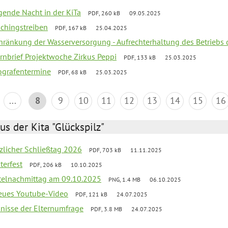
egende Nacht in der KiTa
PDF, 260 kB
09.05.2025
schingstreiben
PDF, 167 kB
25.04.2025
chränkung der Wasserversorgung - Aufrechterhaltung des Betriebs 
rnbrief Projektwoche Zirkus Peppi
PDF, 133 kB
25.03.2025
ografentermine
PDF, 68 kB
25.03.2025
...
8
9
10
11
12
13
14
15
16
us der Kita "Glückspilz"
tzlicher Schließtag 2026
PDF, 703 kB
11.11.2025
terfest
PDF, 206 kB
10.10.2025
telnachmittag am 09.10.2025
PNG, 1.4 MB
06.10.2025
neues Youtube-Video
PDF, 121 kB
24.07.2025
bnisse der Elternumfrage
PDF, 3.8 MB
24.07.2025