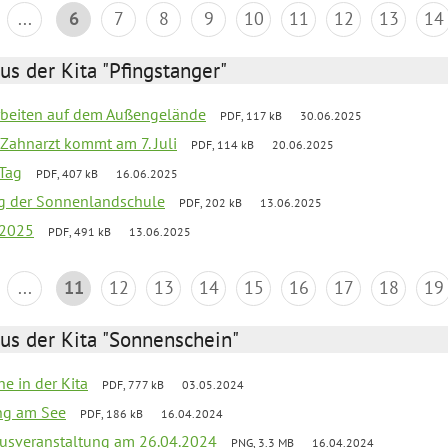
...
6
7
8
9
10
11
12
13
14
us der Kita "Pfingstanger"
arbeiten auf dem Außengelände
PDF, 117 kB
30.06.2025
Zahnarzt kommt am 7. Juli
PDF, 114 kB
20.06.2025
Tag
PDF, 407 kB
16.06.2025
ung der Sonnenlandschule
PDF, 202 kB
13.06.2025
 2025
PDF, 491 kB
13.06.2025
...
11
12
13
14
15
16
17
18
19
us der Kita "Sonnenschein"
he in der Kita
PDF, 777 kB
03.05.2024
ang am See
PDF, 186 kB
16.04.2024
kusveranstaltung am 26.04.2024
PNG, 3.3 MB
16.04.2024