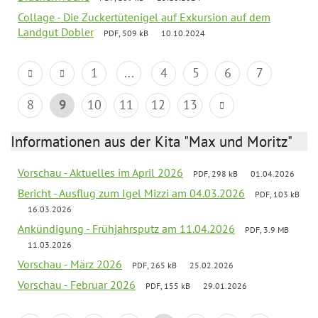
Collage - Die Zuckertütenigel auf Exkursion auf dem
Landgut Dobler
PDF, 509 kB
10.10.2024
1
...
4
5
6
7
8
9
10
11
12
13
Informationen aus der Kita "Max und Moritz"
Vorschau - Aktuelles im April 2026
PDF, 298 kB
01.04.2026
Bericht - Ausflug zum Igel Mizzi am 04.03.2026
PDF, 103 kB
16.03.2026
Ankündigung - Frühjahrsputz am 11.04.2026
PDF, 3.9 MB
11.03.2026
Vorschau - März 2026
PDF, 265 kB
25.02.2026
Vorschau - Februar 2026
PDF, 155 kB
29.01.2026