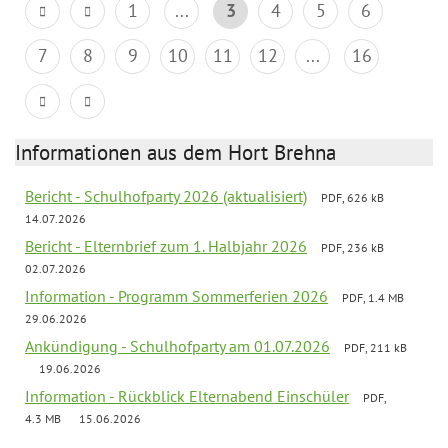
1
...
3
4
5
6
7
8
9
10
11
12
...
16
Informationen aus dem Hort Brehna
Bericht - Schulhofparty 2026 (aktualisiert)
PDF, 626 kB
14.07.2026
Bericht - Elternbrief zum 1. Halbjahr 2026
PDF, 236 kB
02.07.2026
Information - Programm Sommerferien 2026
PDF, 1.4 MB
29.06.2026
Ankündigung - Schulhofparty am 01.07.2026
PDF, 211 kB
19.06.2026
Information - Rückblick Elternabend Einschüler
PDF,
4.3 MB
15.06.2026