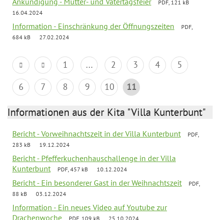
Ankündigung - Mutter- und Vatertagsfeier
PDF, 121 kB
16.04.2024
Information - Einschränkung der Öffnungszeiten
PDF,
684 kB
27.02.2024
1
...
2
3
4
5
6
7
8
9
10
11
Informationen aus der Kita "Villa Kunterbunt"
Bericht - Vorweihnachtszeit in der Villa Kunterbunt
PDF,
283 kB
19.12.2024
Bericht - Pfefferkuchenhauschallenge in der Villa
Kunterbunt
PDF, 457 kB
10.12.2024
Bericht - Ein besonderer Gast in der Weihnachtszeit
PDF,
88 kB
03.12.2024
Information - Ein neues Video auf Youtube zur
Drachenwoche
PDF, 109 kB
25.10.2024