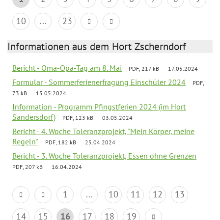
10
...
23
Informationen aus dem Hort Zscherndorf
Bericht - Oma-Opa-Tag am 8. Mai
PDF, 217 kB
17.05.2024
Formular - Sommerferienerfragung Einschüler 2024
PDF,
73 kB
15.05.2024
Information - Programm Pfingstferien 2024 (im Hort
Sandersdorf)
PDF, 123 kB
03.05.2024
Bericht - 4. Woche Toleranzprojekt, "Mein Körper, meine
Regeln"
PDF, 182 kB
25.04.2024
Bericht - 3. Woche Toleranzprojekt, Essen ohne Grenzen
PDF, 207 kB
16.04.2024
1
...
10
11
12
13
14
15
16
17
18
19