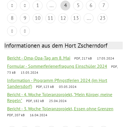
1
...
4
5
6
7
8
9
10
11
12
13
...
23
Informationen aus dem Hort Zscherndorf
Bericht - Oma-Opa-Tag am 8. Mai
PDF, 217 kB
17.05.2024
Formular - Sommerferienerfragung Einschüler 2024
PDF,
73 kB
15.05.2024
Information - Programm Pfingstferien 2024 (im Hort
Sandersdorf)
PDF, 123 kB
03.05.2024
Bericht - 4. Woche Toleranzprojekt, "Mein Körper, meine
Regeln"
PDF, 182 kB
25.04.2024
Bericht - 3. Woche Toleranzprojekt, Essen ohne Grenzen
PDF, 207 kB
16.04.2024