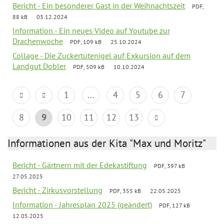
Bericht - Ein besonderer Gast in der Weihnachtszeit
PDF,
88 kB
03.12.2024
Information - Ein neues Video auf Youtube zur
Drachenwoche
PDF, 109 kB
25.10.2024
Collage - Die Zuckertütenigel auf Exkursion auf dem
Landgut Dobler
PDF, 509 kB
10.10.2024
1
...
4
5
6
7
8
9
10
11
12
13
Informationen aus der Kita "Max und Moritz"
Bericht - Gärtnern mit der Edekastiftung
PDF, 397 kB
27.05.2025
Bericht - Zirkusvorstellung
PDF, 355 kB
22.05.2025
Information - Jahresplan 2025 (geändert)
PDF, 127 kB
12.05.2025