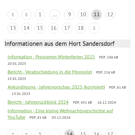
1
...
9
10
11
12
13
14
15
16
17
18
Informationen aus dem Hort Sandersdorf
Information - Programm Winterferien 2025
PDF, 106 kB
20.01.2025
Bericht - Verabschiedung in die Mongolei
PDF, 216 kB
15.01.2025
Ankündigung - Jahresvorschau 2025 (korrigiert)
PDF, 61 kB
13.01.2025
Bericht - Jahresrückblick 2024
PDF, 451 kB
16.12.2024
Information - Eine kleine Weihnachtsgeschichte auf
YouTube
PDF, 81 kB
03.12.2024
1
...
14
15
16
17