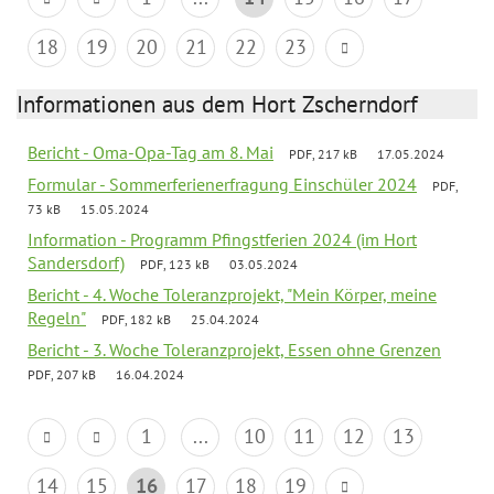
18
19
20
21
22
23
Informationen aus dem Hort Zscherndorf
Bericht - Oma-Opa-Tag am 8. Mai
PDF, 217 kB
17.05.2024
Formular - Sommerferienerfragung Einschüler 2024
PDF,
73 kB
15.05.2024
Information - Programm Pfingstferien 2024 (im Hort
Sandersdorf)
PDF, 123 kB
03.05.2024
Bericht - 4. Woche Toleranzprojekt, "Mein Körper, meine
Regeln"
PDF, 182 kB
25.04.2024
Bericht - 3. Woche Toleranzprojekt, Essen ohne Grenzen
PDF, 207 kB
16.04.2024
1
...
10
11
12
13
14
15
16
17
18
19