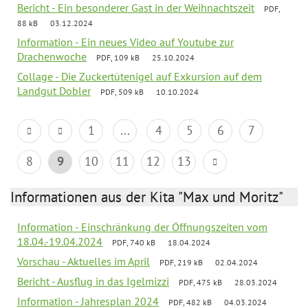
Bericht - Ein besonderer Gast in der Weihnachtszeit
PDF,
88 kB
03.12.2024
Information - Ein neues Video auf Youtube zur
Drachenwoche
PDF, 109 kB
25.10.2024
Collage - Die Zuckertütenigel auf Exkursion auf dem
Landgut Dobler
PDF, 509 kB
10.10.2024
1
...
4
5
6
7
8
9
10
11
12
13
Informationen aus der Kita "Max und Moritz"
Information - Einschränkung der Öffnungszeiten vom
18.04.-19.04.2024
PDF, 740 kB
18.04.2024
Vorschau - Aktuelles im April
PDF, 219 kB
02.04.2024
Bericht - Ausflug in das Igelmizzi
PDF, 475 kB
28.03.2024
Information - Jahresplan 2024
PDF, 482 kB
04.03.2024