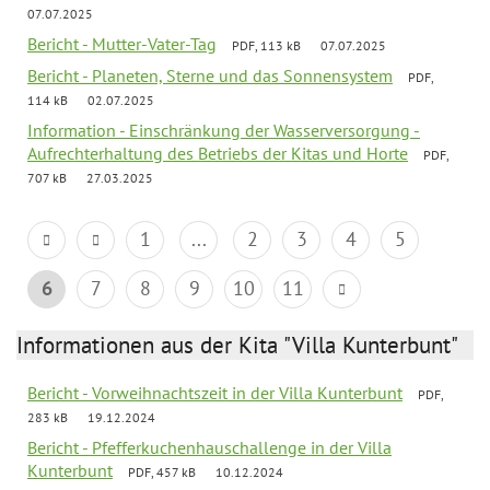
07.07.2025
Bericht - Mutter-Vater-Tag
PDF, 113 kB
07.07.2025
Bericht - Planeten, Sterne und das Sonnensystem
PDF,
114 kB
02.07.2025
Information - Einschränkung der Wasserversorgung -
Aufrechterhaltung des Betriebs der Kitas und Horte
PDF,
707 kB
27.03.2025
1
...
2
3
4
5
6
7
8
9
10
11
Informationen aus der Kita "Villa Kunterbunt"
Bericht - Vorweihnachtszeit in der Villa Kunterbunt
PDF,
283 kB
19.12.2024
Bericht - Pfefferkuchenhauschallenge in der Villa
Kunterbunt
PDF, 457 kB
10.12.2024