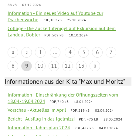
88 kB
03.12.2024
Information - Ein neues Video auf Youtube zur
Drachenwoche
PDF, 109 kB
25.10.2024
Collage - Die Zuckertütenigel auf Exkursion auf dem
Landgut Dobler
PDF, 509 kB
10.10.2024
1
...
4
5
6
7
8
9
10
11
12
13
Informationen aus der Kita "Max und Moritz"
Information - Einschränkung der Öffnungszeiten vom
18.04.-19.04.2024
PDF, 740 kB
18.04.2024
Vorschau - Aktuelles im April
PDF, 219 kB
02.04.2024
Bericht - Ausflug in das Igelmizzi
PDF, 475 kB
28.03.2024
Information - Jahresplan 2024
PDF, 482 kB
04.03.2024