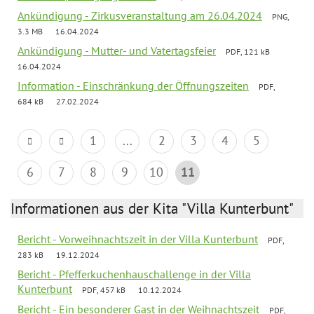
Ankündigung - Zirkusveranstaltung am 26.04.2024
PNG,
3.3 MB
16.04.2024
Ankündigung - Mutter- und Vatertagsfeier
PDF, 121 kB
16.04.2024
Information - Einschränkung der Öffnungszeiten
PDF,
684 kB
27.02.2024
1
...
2
3
4
5
6
7
8
9
10
11
Informationen aus der Kita "Villa Kunterbunt"
Bericht - Vorweihnachtszeit in der Villa Kunterbunt
PDF,
283 kB
19.12.2024
Bericht - Pfefferkuchenhauschallenge in der Villa
Kunterbunt
PDF, 457 kB
10.12.2024
Bericht - Ein besonderer Gast in der Weihnachtszeit
PDF,