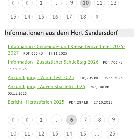
1
...
9
10
11
12
13
14
15
16
17
18
Informationen aus dem Hort Sandersdorf
Information - Gemeinde- und Kreiselternvertreter 2025-
2027
PDF, 635 kB
17.11.2025
Information - Zusätzlicher Schließtag 2026
PDF, 703 kB
11.11.2025
Ankündigung - Winterfest 2025
PDF, 205 kB
03.11.2025
Ankündigung - Adventsbasteln 2025
PDF, 108 kB
03.11.2025
Bericht - Herbstferien 2025
PDF, 287 kB
27.10.2025
1
...
6
7
8
9
10
11
12
13
14
15
...
23