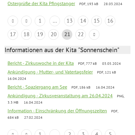
Ostergrüße der Kita Pfingstanger
PDF, 193 kB
28.03.2024
1
...
13
14
15
16
17
18
19
20
21
22
Informationen aus der Kita "Sonnenschein"
Bericht - Zirkuswoche in der Kita
PDF, 777 kB
03.05.2024
Ankündigung - Mutter- und Vatertagsfeier
PDF, 121 kB
16.04.2024
Bericht - Spaziergang am See
PDF, 186 kB
16.04.2024
Ankündigung - Zirkusveranstaltung am 26.04.2024
PNG,
3.3 MB
16.04.2024
Information - Einschränkung der Öffnungszeiten
PDF,
684 kB
27.02.2024
1
...
2
3
4
5