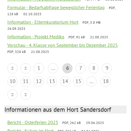
Formular - Bedarfsabfrage beweglicher Ferientag
PDF,
128 kB
02.10.2025
Information - Elternkuratorium Hort
PDF, 3.8 MB
26.09.2025
Information - Projekt Mediko
PDF, 91 kB
21.08.2025
Vorschau - 4. Klasse von September bis Dezember 2025
PDF, 328 kB
21.08.2025
1
...
6
7
8
9
10
11
12
13
14
15
...
18
Informationen aus dem Hort Sandersdorf
Bericht - Osterferien 2025
PDF, 262 kB
29.04.2025
Bericht - Küken im Hort