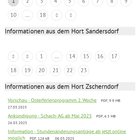
1
2
3
4
5
6
7
8
9
10
...
18
Informationen aus dem Hort Sandersdorf
1
...
14
15
16
17
18
19
20
21
22
23
Informationen aus dem Hort Zscherndorf
Vorschau - Osterferienprogramm 2. Woche
PDF, 9.9 MB
27.03.2025
Ankündigung - Schach-AG ab Mai 2025
PDF, 6.5 MB
26.03.2025
Information - Stundenänderungsanträge ab jetzt online
möglich
PDF, 126 kB
06.03.2025