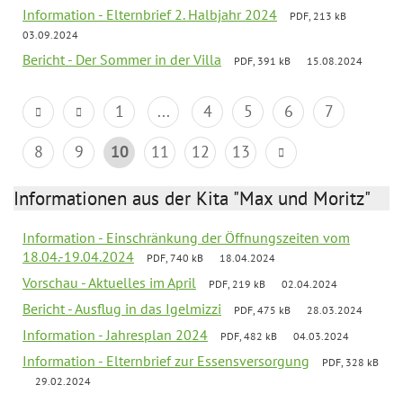
Information - Elternbrief 2. Halbjahr 2024
PDF, 213 kB
03.09.2024
Bericht - Der Sommer in der Villa
PDF, 391 kB
15.08.2024
1
...
4
5
6
7
8
9
10
11
12
13
Informationen aus der Kita "Max und Moritz"
Information - Einschränkung der Öffnungszeiten vom
18.04.-19.04.2024
PDF, 740 kB
18.04.2024
Vorschau - Aktuelles im April
PDF, 219 kB
02.04.2024
Bericht - Ausflug in das Igelmizzi
PDF, 475 kB
28.03.2024
Information - Jahresplan 2024
PDF, 482 kB
04.03.2024
Information - Elternbrief zur Essensversorgung
PDF, 328 kB
29.02.2024