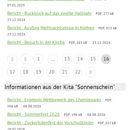
07.01.2025
Bericht - Rückblick auf das zweite Halbjahr
PDF, 277 kB
23.12.2024
Bericht - Ausflug Weihnachtsrevue in Köthen
PDF, 323 kB
23.12.2024
Bericht - Besuch in der Kirche
PDF, 283 kB
23.12.2024
1
...
13
14
15
16
17
18
19
20
21
22
Informationen aus der Kita "Sonnenschein"
Bericht - Ergebnis Wettbewerb des Chemieparks
PDF,
506 kB
06.08.2026
Bericht - Sommerfest 2026
PDF, 196 kB
06.08.2026
Bericht - Zuckertütenfest der Vorschulkinder
PDF, 257 kB
28.07.2026