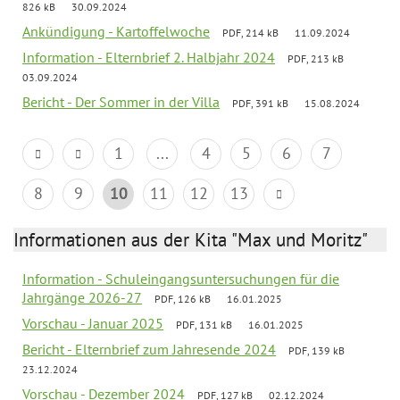
826 kB
30.09.2024
Ankündigung - Kartoffelwoche
PDF, 214 kB
11.09.2024
Information - Elternbrief 2. Halbjahr 2024
PDF, 213 kB
03.09.2024
Bericht - Der Sommer in der Villa
PDF, 391 kB
15.08.2024
1
...
4
5
6
7
8
9
10
11
12
13
Informationen aus der Kita "Max und Moritz"
Information - Schuleingangsuntersuchungen für die
Jahrgänge 2026-27
PDF, 126 kB
16.01.2025
Vorschau - Januar 2025
PDF, 131 kB
16.01.2025
Bericht - Elternbrief zum Jahresende 2024
PDF, 139 kB
23.12.2024
Vorschau - Dezember 2024
PDF, 127 kB
02.12.2024