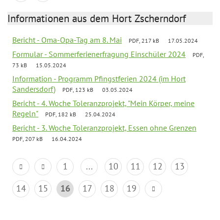
Informationen aus dem Hort Zscherndorf
Bericht - Oma-Opa-Tag am 8. Mai
PDF, 217 kB
17.05.2024
Formular - Sommerferienerfragung Einschüler 2024
PDF,
73 kB
15.05.2024
Information - Programm Pfingstferien 2024 (im Hort
Sandersdorf)
PDF, 123 kB
03.05.2024
Bericht - 4. Woche Toleranzprojekt, "Mein Körper, meine
Regeln"
PDF, 182 kB
25.04.2024
Bericht - 3. Woche Toleranzprojekt, Essen ohne Grenzen
PDF, 207 kB
16.04.2024
1
...
10
11
12
13
14
15
16
17
18
19