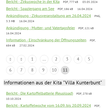
Bericht - Zirkuswoche in der Kita
PDF, 777 kB
03.05.2024
Bericht - Spaziergang am See
PDF, 186 kB
16.04.2024
Ankündigung - Zirkusveranstaltung am 26.04.2024
PNG,
3.3 MB
16.04.2024
Ankündigung - Mutter- und Vatertagsfeier
PDF, 121 kB
16.04.2024
Information - Einschränkung der Öffnungszeiten
PDF,
684 kB
27.02.2024
1
...
2
3
4
5
6
7
8
9
10
11
Informationen aus der Kita "Villa Kunterbunt"
Bericht - Die Kartoffelbatterie (Reupload)
PDF, 278 kB
10.10.2024
Bericht - Kartoffelwoche vom 16.09. bis 20.09.2024
PDF,