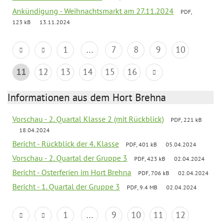
Ankündigung - Weihnachtsmarkt am 27.11.2024
PDF,
123 kB
13.11.2024
1
...
7
8
9
10
11
12
13
14
15
16
Informationen aus dem Hort Brehna
Vorschau - 2. Quartal Klasse 2 (mit Rückblick)
PDF, 221 kB
18.04.2024
Bericht - Rückblick der 4. Klasse
PDF, 401 kB
05.04.2024
Vorschau - 2. Quartal der Gruppe 3
PDF, 423 kB
02.04.2024
Bericht - Osterferien im Hort Brehna
PDF, 706 kB
02.04.2024
Bericht - 1. Quartal der Gruppe 3
PDF, 9.4 MB
02.04.2024
1
...
9
10
11
12