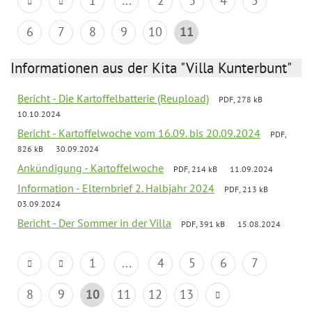
1
...
2
3
4
5
6
7
8
9
10
11
Informationen aus der Kita "Villa Kunterbunt"
Bericht - Die Kartoffelbatterie (Reupload)
PDF, 278 kB
10.10.2024
Bericht - Kartoffelwoche vom 16.09. bis 20.09.2024
PDF,
826 kB
30.09.2024
Ankündigung - Kartoffelwoche
PDF, 214 kB
11.09.2024
Information - Elternbrief 2. Halbjahr 2024
PDF, 213 kB
03.09.2024
Bericht - Der Sommer in der Villa
PDF, 391 kB
15.08.2024
1
...
4
5
6
7
8
9
10
11
12
13