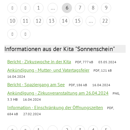
1
...
6
7
8
9
10
11
12
13
14
15
...
22
Informationen aus der Kita "Sonnenschein"
Bericht - Zirkuswoche in der Kita
PDF, 777 kB
03.05.2024
Ankündigung - Mutter- und Vatertagsfeier
PDF, 121 kB
16.04.2024
Bericht - Spaziergang am See
PDF, 186 kB
16.04.2024
Ankündigung - Zirkusveranstaltung am 26.04.2024
PNG,
3.3 MB
16.04.2024
Information - Einschränkung der Öffnungszeiten
PDF,
684 kB
27.02.2024