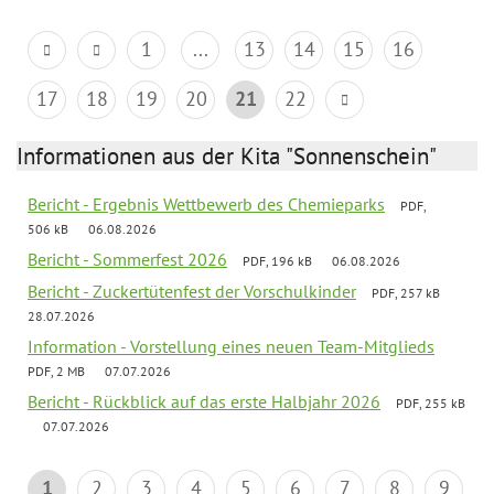
1
...
13
14
15
16
17
18
19
20
21
22
Informationen aus der Kita "Sonnenschein"
Bericht - Ergebnis Wettbewerb des Chemieparks
PDF,
506 kB
06.08.2026
Bericht - Sommerfest 2026
PDF, 196 kB
06.08.2026
Bericht - Zuckertütenfest der Vorschulkinder
PDF, 257 kB
28.07.2026
Information - Vorstellung eines neuen Team-Mitglieds
PDF, 2 MB
07.07.2026
Bericht - Rückblick auf das erste Halbjahr 2026
PDF, 255 kB
07.07.2026
1
2
3
4
5
6
7
8
9