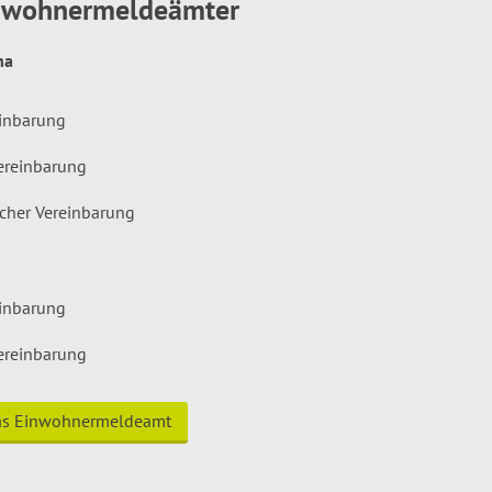
inwohnermeldeämter
hna
einbarung
ereinbarung
icher Vereinbarung
einbarung
ereinbarung
das Einwohnermeldeamt