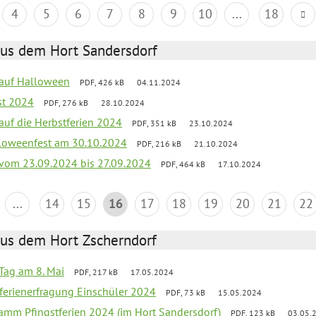
4
5
6
7
8
9
10
...
18
aus dem Hort Sandersdorf
k auf Halloween
PDF, 426 kB
04.11.2024
st 2024
PDF, 276 kB
28.10.2024
 auf die Herbstferien 2024
PDF, 351 kB
23.10.2024
loweenfest am 30.10.2024
PDF, 216 kB
21.10.2024
k vom 23.09.2024 bis 27.09.2024
PDF, 464 kB
17.10.2024
...
14
15
16
17
18
19
20
21
22
aus dem Hort Zscherndorf
Tag am 8. Mai
PDF, 217 kB
17.05.2024
ferienerfragung Einschüler 2024
PDF, 73 kB
15.05.2024
ramm Pfingstferien 2024 (im Hort Sandersdorf)
PDF, 123 kB
03.05.