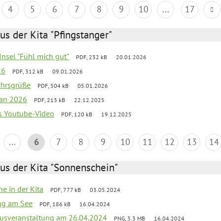
4
5
6
7
8
9
10
...
17
us der Kita "Pfingstanger"
-Insel "Fühl mich gut"
PDF, 232 kB
20.01.2026
26
PDF, 312 kB
09.01.2026
ahrsgrüße
PDF, 504 kB
05.01.2026
lan 2026
PDF, 213 kB
22.12.2025
s Youtube-Video
PDF, 120 kB
19.12.2025
...
6
7
8
9
10
11
12
13
14
us der Kita "Sonnenschein"
he in der Kita
PDF, 777 kB
03.05.2024
ang am See
PDF, 186 kB
16.04.2024
kusveranstaltung am 26.04.2024
PNG, 3.3 MB
16.04.2024