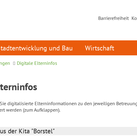
Barrierefreiheit
Ko
Stadtentwicklung und Bau
Wirtschaft
ungen
Digitale Elterninfos
lterninfos
ie digitalisierte Elterninformationen zu den jeweiligen Betreuun
iert werden (zum Aufklappen).
us der Kita "Borstel"