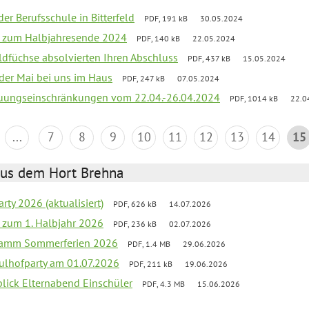
der Berufsschule in Bitterfeld
PDF, 191 kB
30.05.2024
ief zum Halbjahresende 2024
PDF, 140 kB
22.05.2024
aldfüchse absolvierten Ihren Abschluss
PDF, 437 kB
15.05.2024
 der Mai bei uns im Haus
PDF, 247 kB
07.05.2024
reuungseinschränkungen vom 22.04.-26.04.2024
PDF, 1014 kB
22.0
...
7
8
9
10
11
12
13
14
15
aus dem Hort Brehna
rty 2026 (aktualisiert)
PDF, 626 kB
14.07.2026
ef zum 1. Halbjahr 2026
PDF, 236 kB
02.07.2026
gramm Sommerferien 2026
PDF, 1.4 MB
29.06.2026
ulhofparty am 01.07.2026
PDF, 211 kB
19.06.2026
blick Elternabend Einschüler
PDF, 4.3 MB
15.06.2026