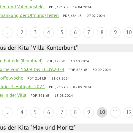
er- und Vatertagsfeier
PDF, 121 kB
16.04.2024
chränkung der Öffnungszeiten
PDF, 684 kB
27.02.2024
...
2
3
4
5
6
7
8
9
10
us der Kita "Villa Kunterbunt"
felbatterie (Reupload)
PDF, 278 kB
10.10.2024
lwoche vom 16.09. bis 20.09.2024
PDF, 826 kB
30.09.2024
toffelwoche
PDF, 214 kB
11.09.2024
nbrief 2. Halbjahr 2024
PDF, 213 kB
03.09.2024
r in der Villa
PDF, 391 kB
15.08.2024
...
4
5
6
7
8
9
10
11
12
us der Kita "Max und Moritz"