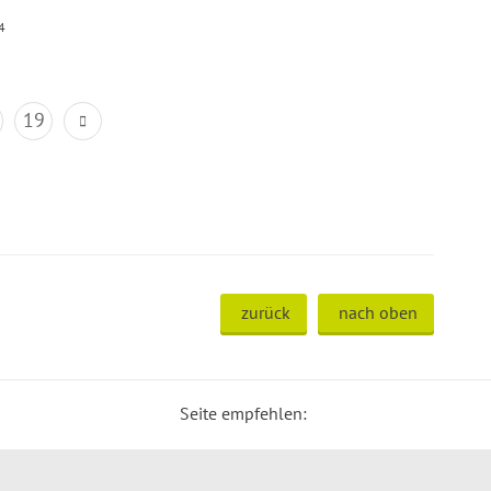
4
19
zurück
nach oben
Seite empfehlen: