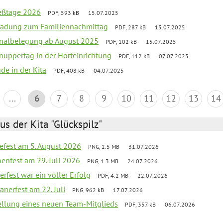
ießtage 2026
PDF, 593 kB
15.07.2025
ladung zum Familiennachmittag
PDF, 287 kB
15.07.2025
onalbelegung ab August 2025
PDF, 102 kB
15.07.2025
uppertag in der Horteinrichtung
PDF, 112 kB
07.07.2025
ude in der Kita
PDF, 408 kB
04.07.2025
...
6
7
8
9
10
11
12
13
14
us der Kita "Glückspilz"
efest am 5. August 2026
PNG, 2.5 MB
31.07.2026
enfest am 29. Juli 2026
PNG, 1.3 MB
24.07.2026
erfest war ein voller Erfolg
PDF, 4.2 MB
22.07.2026
nerfest am 22. Juli
PNG, 962 kB
17.07.2026
tellung eines neuen Team-Mitglieds
PDF, 357 kB
06.07.2026