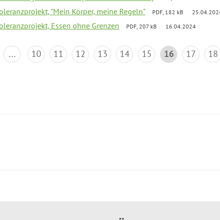
Toleranzprojekt, "Mein Körper, meine Regeln"
PDF, 182 kB
25.04.202
Toleranzprojekt, Essen ohne Grenzen
PDF, 207 kB
16.04.2024
...
10
11
12
13
14
15
16
17
18