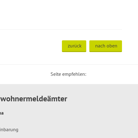
zurück
nach oben
Seite empfehlen:
inwohnermeldeämter
hna
einbarung