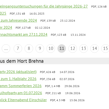
uleingangsuntersuchungen für die Jahrgänge 2026-27
PDF, 126 kB
2025
PDF, 131 kB
16.01.2025
ef zum Jahresende 2024
PDF, 139 kB
23.12.2024
er 2024
PDF, 127 kB
02.12.2024
hnachtsmarkt am 27.11.2024
PDF, 123 kB
13.11.2024
...
7
8
9
10
11
12
13
14
15
aus dem Hort Brehna
rty 2026 (aktualisiert)
PDF, 626 kB
14.07.2026
ef zum 1. Halbjahr 2026
PDF, 236 kB
02.07.2026
gramm Sommerferien 2026
PDF, 1.4 MB
29.06.2026
ulhofparty am 01.07.2026
PDF, 211 kB
19.06.2026
blick Elternabend Einschüler
PDF, 4.3 MB
15.06.2026