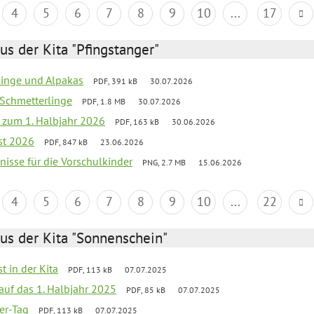
4
5
6
7
8
9
10
...
17
us der Kita "Pfingstanger"
rlinge und Alpakas
PDF, 391 kB
30.07.2026
 Schmetterlinge
PDF, 1.8 MB
30.07.2026
ef zum 1. Halbjahr 2026
PDF, 163 kB
30.06.2026
st 2026
PDF, 847 kB
23.06.2026
bnisse für die Vorschulkinder
PNG, 2.7 MB
15.06.2026
4
5
6
7
8
9
10
...
22
us der Kita "Sonnenschein"
t in der Kita
PDF, 113 kB
07.07.2025
 auf das 1. Halbjahr 2025
PDF, 85 kB
07.07.2025
ter-Tag
PDF, 113 kB
07.07.2025