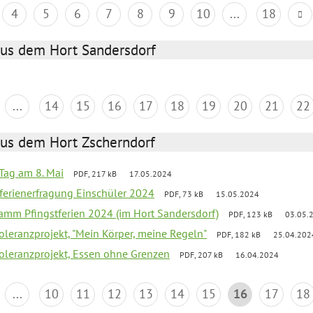
4
5
6
7
8
9
10
...
18
aus dem Hort Sandersdorf
...
14
15
16
17
18
19
20
21
22
aus dem Hort Zscherndorf
Tag am 8. Mai
PDF, 217 kB
17.05.2024
ferienerfragung Einschüler 2024
PDF, 73 kB
15.05.2024
ramm Pfingstferien 2024 (im Hort Sandersdorf)
PDF, 123 kB
03.05.
Toleranzprojekt, "Mein Körper, meine Regeln"
PDF, 182 kB
25.04.202
Toleranzprojekt, Essen ohne Grenzen
PDF, 207 kB
16.04.2024
...
10
11
12
13
14
15
16
17
18