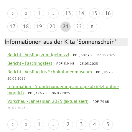
1
...
13
14
15
16
17
18
19
20
21
22
Informationen aus der Kita "Sonnenschein"
Bericht - Ausflug zum Igelmizzi
PDF, 302 kB
27.03.2025
Bericht - Faschingsfest
PDF, 5.9 MB
25.03.2025
Bericht - Ausflug ins Schokoladenmuseum
PDF, 85 kB
20.03.2025
Information - Stundenänderungsanträge ab jetzt online
möglich
PDF, 126 kB
06.03.2025
Vorschau - Jahresplan 2025 (aktualisiert)
PDF, 79 kB
20.02.2025
1
...
2
3
4
5