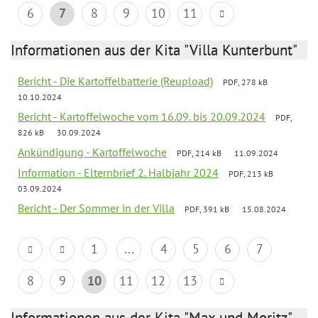
6
7
8
9
10
11
Informationen aus der Kita "Villa Kunterbunt"
Bericht - Die Kartoffelbatterie (Reupload)
PDF, 278 kB
10.10.2024
Bericht - Kartoffelwoche vom 16.09. bis 20.09.2024
PDF,
826 kB
30.09.2024
Ankündigung - Kartoffelwoche
PDF, 214 kB
11.09.2024
Information - Elternbrief 2. Halbjahr 2024
PDF, 213 kB
03.09.2024
Bericht - Der Sommer in der Villa
PDF, 391 kB
15.08.2024
1
...
4
5
6
7
8
9
10
11
12
13
Informationen aus der Kita "Max und Moritz"