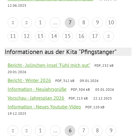
12.06.2025
1
...
7
8
9
10
11
12
13
14
15
16
17
Informationen aus der Kita "Pfingstanger"
Bericht - Jolinchen-Insel "Fühl mich gut"
PDF, 232 kB
20.01.2026
Bericht - Winter 2026
PDF, 312 kB
09.01.2026
Information - Neujahrsgrüße
PDF, 504 kB
05.01.2026
Vorschau - Jahresplan 2026
PDF, 213 kB
22.12.2025
Information - Neues Youtube-Video
PDF, 120 kB
19.12.2025
1
...
6
7
8
9