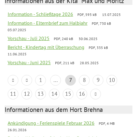
Informationen aus der Kita "Max und Moritz"
Information - Schließtage 2026
PDF, 593 kB
15.07.2025
Information - Elternbrief zum Halbjahr
PDF, 730 kB
03.07.2025
Vorschau - Juli 2025
PDF, 240 kB
30.06.2025
Bericht - Kindertag mit Überraschung
PDF, 335 kB
11.06.2025
Vorschau - Juni 2025
PDF, 211 kB
28.05.2025
1
...
7
8
9
10
11
12
13
14
15
16
Informationen aus dem Hort Brehna
Ankündigung - Ferienspiele Februar 2026
PDF, 4 MB
26.01.2026