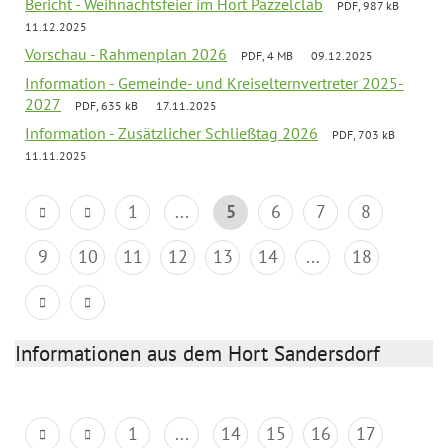
Bericht - Weihnachtsfeier im Hort Pazzelclab
PDF, 987 kB
11.12.2025
Vorschau - Rahmenplan 2026
PDF, 4 MB
09.12.2025
Information - Gemeinde- und Kreiselternvertreter 2025-
2027
PDF, 635 kB
17.11.2025
Information - Zusätzlicher Schließtag 2026
PDF, 703 kB
11.11.2025
1
...
5
6
7
8
9
10
11
12
13
14
...
18
Informationen aus dem Hort Sandersdorf
1
...
14
15
16
17