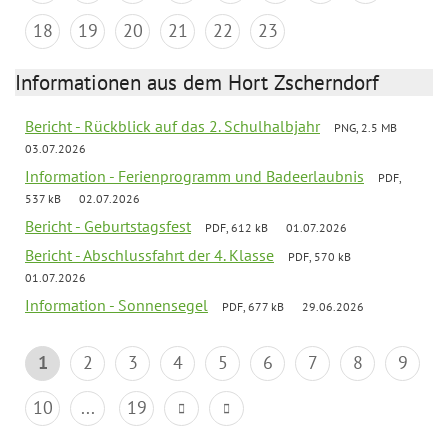
18
19
20
21
22
23
Informationen aus dem Hort Zscherndorf
Bericht - Rückblick auf das 2. Schulhalbjahr
PNG, 2.5 MB
03.07.2026
Information - Ferienprogramm und Badeerlaubnis
PDF,
537 kB
02.07.2026
Bericht - Geburtstagsfest
PDF, 612 kB
01.07.2026
Bericht - Abschlussfahrt der 4. Klasse
PDF, 570 kB
01.07.2026
Information - Sonnensegel
PDF, 677 kB
29.06.2026
1
2
3
4
5
6
7
8
9
10
...
19