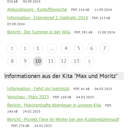
826 kB
30.09.2024
Ankündigung - Kartoffelwoche
PDF, 214 kB
11.09.2024
Information - Elternbrief 2. Halbjahr 2024
PDF, 213 kB
03.09.2024
Bericht - Der Sommer in der Villa
PDF, 391 kB
15.08.2024
1
...
4
5
6
7
8
9
10
11
12
13
Informationen aus der Kita "Max und Moritz"
Information - Fahrt ins Igelmizzi
PDF, 41 kB
04.03.2025
Vorschau - März 2025
PDF, 160 kB
04.03.2025
Bericht - Märchenhafte Abenteuer in unserer Kita
PDF,
248 kB
24.02.2025
Bericht - Projekt Tiere im Winter bei den Krabbelkäfernpdf
PDF, 274 kB
24.02.2025