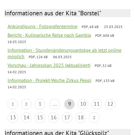
Informationen aus der Kita "Borstel"
Ankündigung - Fotografentermine
PDF, 68 kB
25.03.2025
Bericht - Kulinarische Reise nach Gambia
PDF, 608 kB
18.03.2025
Information - Stundenänderungsanträge ab jetzt online
möglich
PDF, 126 kB
06.03.2025
Vorschau - Jahresplan 2025 (aktualisiert)
PDF, 52 kB
14.02.2025
Information - Projekt-Woche Zirkus Peppi
PDF, 133 kB
14.02.2025
1
...
9
10
11
12
13
14
15
16
17
18
Informationen aus der Kita "Glückspilz"