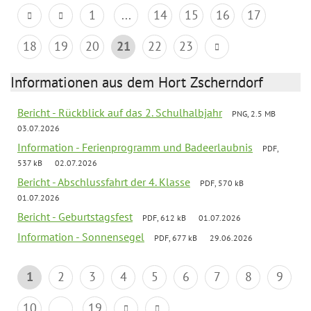
1
...
14
15
16
17
18
19
20
21
22
23
Informationen aus dem Hort Zscherndorf
Bericht - Rückblick auf das 2. Schulhalbjahr
PNG, 2.5 MB
03.07.2026
Information - Ferienprogramm und Badeerlaubnis
PDF,
537 kB
02.07.2026
Bericht - Abschlussfahrt der 4. Klasse
PDF, 570 kB
01.07.2026
Bericht - Geburtstagsfest
PDF, 612 kB
01.07.2026
Information - Sonnensegel
PDF, 677 kB
29.06.2026
1
2
3
4
5
6
7
8
9
10
...
19