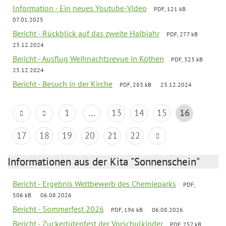
Information - Ein neues Youtube-Video
PDF, 121 kB
07.01.2025
Bericht - Rückblick auf das zweite Halbjahr
PDF, 277 kB
23.12.2024
Bericht - Ausflug Weihnachtsrevue in Köthen
PDF, 323 kB
23.12.2024
Bericht - Besuch in der Kirche
PDF, 283 kB
23.12.2024
1
...
13
14
15
16
17
18
19
20
21
22
Informationen aus der Kita "Sonnenschein"
Bericht - Ergebnis Wettbewerb des Chemieparks
PDF,
506 kB
06.08.2026
Bericht - Sommerfest 2026
PDF, 196 kB
06.08.2026
Bericht - Zuckertütenfest der Vorschulkinder
PDF, 257 kB