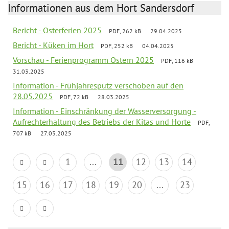
Informationen aus dem Hort Sandersdorf
Bericht - Osterferien 2025
PDF, 262 kB
29.04.2025
Bericht - Küken im Hort
PDF, 252 kB
04.04.2025
Vorschau - Ferienprogramm Ostern 2025
PDF, 116 kB
31.03.2025
Information - Frühjahresputz verschoben auf den
28.05.2025
PDF, 72 kB
28.03.2025
Information - Einschränkung der Wasserversorgung -
Aufrechterhaltung des Betriebs der Kitas und Horte
PDF,
707 kB
27.03.2025
1
...
11
12
13
14
15
16
17
18
19
20
...
23