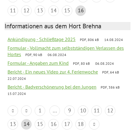
11
12
13
14
15
16
Informationen aus dem Hort Brehna
Ankündigung - Schließtage 2025
PDF, 806 kB
14.08.2024
Formular - Vollmacht zum selbstständigen Verlassen des
Hortes
PDF, 90 kB
06.08.2024
Formular - Angaben zum Kind
PDF, 80 kB
06.08.2024
Bericht - Ein neues Video zur 4. Ferienwoche
PDF, 64 kB
22.07.2024
Bericht - Badverschönerung bei den Jungen
PDF, 386 kB
15.07.2024
1
...
9
10
11
12
13
14
15
16
17
18