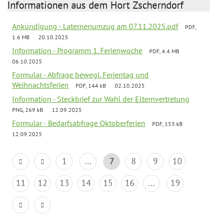
Informationen aus dem Hort Zscherndorf
Ankündigung - Laternenumzug am 07.11.2025.pdf
PDF,
1.6 MB
20.10.2025
Information - Programm 1. Ferienwoche
PDF, 4.4 MB
06.10.2025
Formular - Abfrage bewegl. Ferientag und
Weihnachtsferien
PDF, 144 kB
02.10.2025
Information - Steckbrief zur Wahl der Elternvertretung
PNG, 269 kB
12.09.2025
Formular - Bedarfsabfrage Oktoberferien
PDF, 153 kB
12.09.2025
1
...
7
8
9
10
11
12
13
14
15
16
...
19