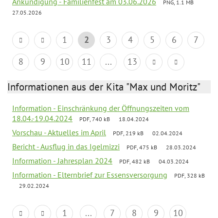
Ankündigung - Familienfest am 03.06.2026
PNG, 1.1 MB
27.05.2026
1
2
3
4
5
6
7
8
9
10
11
...
13
Informationen aus der Kita "Max und Moritz"
Information - Einschränkung der Öffnungszeiten vom
18.04.-19.04.2024
PDF, 740 kB
18.04.2024
Vorschau - Aktuelles im April
PDF, 219 kB
02.04.2024
Bericht - Ausflug in das Igelmizzi
PDF, 475 kB
28.03.2024
Information - Jahresplan 2024
PDF, 482 kB
04.03.2024
Information - Elternbrief zur Essensversorgung
PDF, 328 kB
29.02.2024
1
...
7
8
9
10