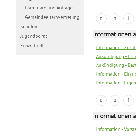
Formulare und Anträge
Gemeindeelternvertretung
1
Schulen
Informationen a
Jugendbeirat
Freizeittreff
Information - Zusä
Ankündigung - Lich
Ankündigung - Bas
Information - Ein 
Information - Erge
1
Informationen a
Information - Vors