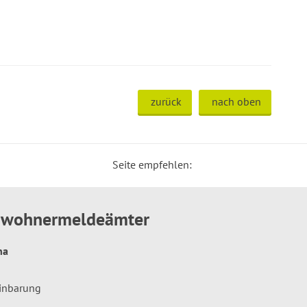
zurück
nach oben
Seite empfehlen:
inwohnermeldeämter
hna
einbarung