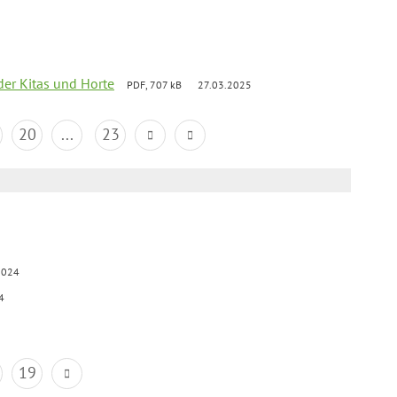
der Kitas und Horte
PDF, 707 kB
27.03.2025
20
...
23
2024
4
19