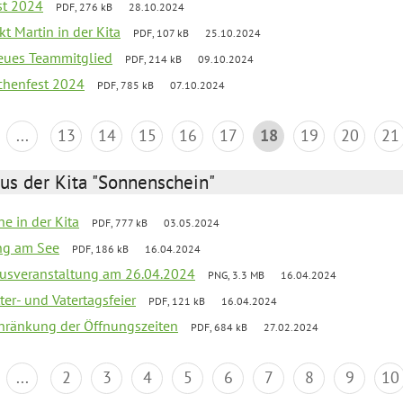
st 2024
PDF, 276 kB
28.10.2024
t Martin in der Kita
PDF, 107 kB
25.10.2024
neues Teammitglied
PDF, 214 kB
09.10.2024
chenfest 2024
PDF, 785 kB
07.10.2024
...
13
14
15
16
17
18
19
20
21
us der Kita "Sonnenschein"
he in der Kita
PDF, 777 kB
03.05.2024
ang am See
PDF, 186 kB
16.04.2024
kusveranstaltung am 26.04.2024
PNG, 3.3 MB
16.04.2024
er- und Vatertagsfeier
PDF, 121 kB
16.04.2024
chränkung der Öffnungszeiten
PDF, 684 kB
27.02.2024
...
2
3
4
5
6
7
8
9
10