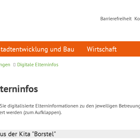
Barrierefreiheit
Ko
Stadtentwicklung und Bau
Wirtschaft
ungen
Digitale Elterninfos
lterninfos
ie digitalisierte Elterninformationen zu den jeweiligen Betreuun
iert werden (zum Aufklappen).
us der Kita "Borstel"