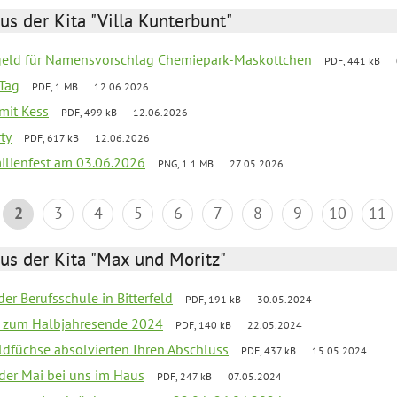
us der Kita "Villa Kunterbunt"
sgeld für Namensvorschlag Chemiepark-Maskottchen
PDF, 441 kB
Tag
PDF, 1 MB
12.06.2026
 mit Kess
PDF, 499 kB
12.06.2026
ty
PDF, 617 kB
12.06.2026
ilienfest am 03.06.2026
PNG, 1.1 MB
27.05.2026
2
3
4
5
6
7
8
9
10
11
us der Kita "Max und Moritz"
der Berufsschule in Bitterfeld
PDF, 191 kB
30.05.2024
ief zum Halbjahresende 2024
PDF, 140 kB
22.05.2024
aldfüchse absolvierten Ihren Abschluss
PDF, 437 kB
15.05.2024
 der Mai bei uns im Haus
PDF, 247 kB
07.05.2024