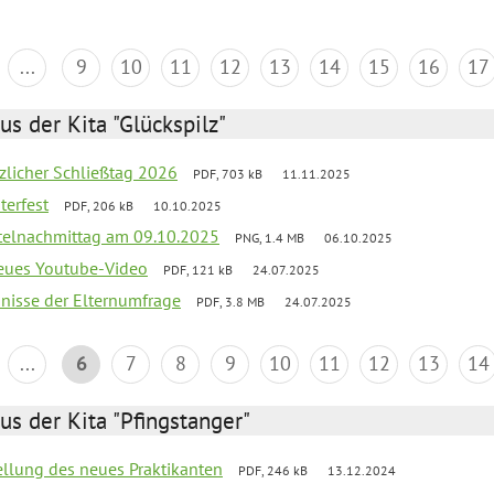
...
9
10
11
12
13
14
15
16
17
us der Kita "Glückspilz"
tzlicher Schließtag 2026
PDF, 703 kB
11.11.2025
terfest
PDF, 206 kB
10.10.2025
telnachmittag am 09.10.2025
PNG, 1.4 MB
06.10.2025
neues Youtube-Video
PDF, 121 kB
24.07.2025
bnisse der Elternumfrage
PDF, 3.8 MB
24.07.2025
...
6
7
8
9
10
11
12
13
14
us der Kita "Pfingstanger"
tellung des neues Praktikanten
PDF, 246 kB
13.12.2024