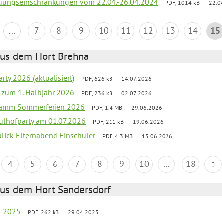
reuungseinschränkungen vom 22.04.-26.04.2024
PDF, 1014 kB
22.0
...
7
8
9
10
11
12
13
14
15
aus dem Hort Brehna
rty 2026 (aktualisiert)
PDF, 626 kB
14.07.2026
ef zum 1. Halbjahr 2026
PDF, 236 kB
02.07.2026
gramm Sommerferien 2026
PDF, 1.4 MB
29.06.2026
ulhofparty am 01.07.2026
PDF, 211 kB
19.06.2026
blick Elternabend Einschüler
PDF, 4.3 MB
15.06.2026
4
5
6
7
8
9
10
...
18
aus dem Hort Sandersdorf
en 2025
PDF, 262 kB
29.04.2025