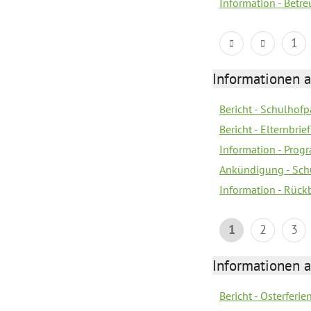
Information - Bet
1
Informationen 
Bericht - Schulhofpa
Bericht - Elternbri
Information - Pro
Ankündigung - Sch
Information - Rück
1
2
3
Informationen 
Bericht - Osterferi