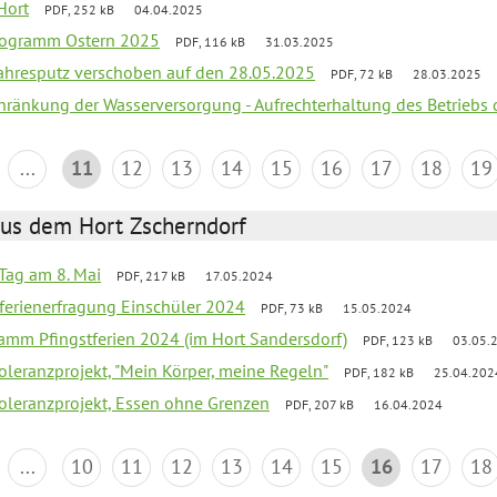
Hort
PDF, 252 kB
04.04.2025
programm Ostern 2025
PDF, 116 kB
31.03.2025
jahresputz verschoben auf den 28.05.2025
PDF, 72 kB
28.03.2025
chränkung der Wasserversorgung - Aufrechterhaltung des Betriebs 
...
11
12
13
14
15
16
17
18
19
aus dem Hort Zscherndorf
Tag am 8. Mai
PDF, 217 kB
17.05.2024
ferienerfragung Einschüler 2024
PDF, 73 kB
15.05.2024
ramm Pfingstferien 2024 (im Hort Sandersdorf)
PDF, 123 kB
03.05.
Toleranzprojekt, "Mein Körper, meine Regeln"
PDF, 182 kB
25.04.202
Toleranzprojekt, Essen ohne Grenzen
PDF, 207 kB
16.04.2024
...
10
11
12
13
14
15
16
17
18