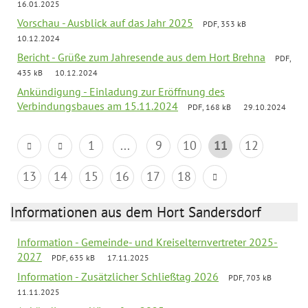
16.01.2025
Vorschau - Ausblick auf das Jahr 2025
PDF, 353 kB
10.12.2024
Bericht - Grüße zum Jahresende aus dem Hort Brehna
PDF,
435 kB
10.12.2024
Ankündigung - Einladung zur Eröffnung des
Verbindungsbaues am 15.11.2024
PDF, 168 kB
29.10.2024
1
...
9
10
11
12
13
14
15
16
17
18
Informationen aus dem Hort Sandersdorf
Information - Gemeinde- und Kreiselternvertreter 2025-
2027
PDF, 635 kB
17.11.2025
Information - Zusätzlicher Schließtag 2026
PDF, 703 kB
11.11.2025