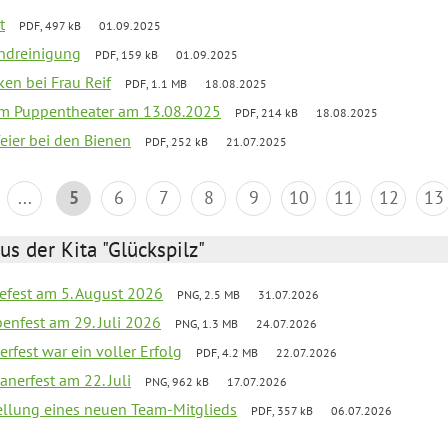
t
PDF, 497 kB
01.09.2025
ndreinigung
PDF, 159 kB
01.09.2025
ken bei Frau Reif
PDF, 1.1 MB
18.08.2025
vom Puppentheater am 13.08.2025
PDF, 214 kB
18.08.2025
feier bei den Bienen
PDF, 252 kB
21.07.2025
...
5
6
7
8
9
10
11
12
13
us der Kita "Glückspilz"
efest am 5. August 2026
PNG, 2.5 MB
31.07.2026
enfest am 29. Juli 2026
PNG, 1.3 MB
24.07.2026
erfest war ein voller Erfolg
PDF, 4.2 MB
22.07.2026
nerfest am 22. Juli
PNG, 962 kB
17.07.2026
tellung eines neuen Team-Mitglieds
PDF, 357 kB
06.07.2026