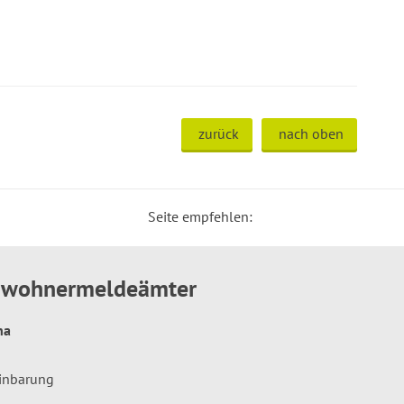
zurück
nach oben
Seite empfehlen:
inwohnermeldeämter
hna
einbarung