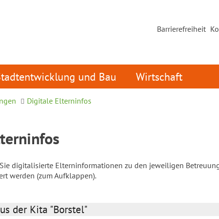
Barrierefreiheit
Ko
Stadtentwicklung und Bau
Wirtschaft
ungen
Digitale Elterninfos
lterninfos
ie digitalisierte Elterninformationen zu den jeweiligen Betreuun
iert werden (zum Aufklappen).
us der Kita "Borstel"