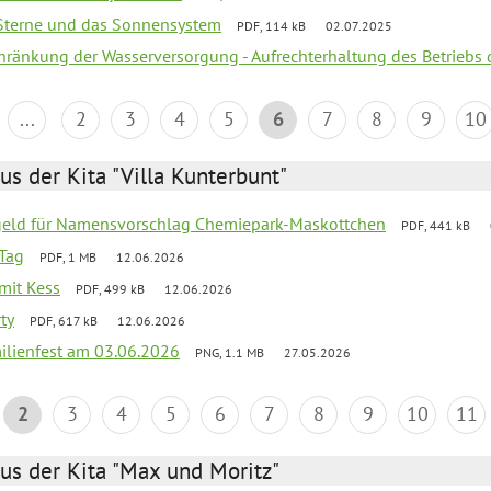
, Sterne und das Sonnensystem
PDF, 114 kB
02.07.2025
chränkung der Wasserversorgung - Aufrechterhaltung des Betriebs 
...
2
3
4
5
6
7
8
9
10
us der Kita "Villa Kunterbunt"
sgeld für Namensvorschlag Chemiepark-Maskottchen
PDF, 441 kB
Tag
PDF, 1 MB
12.06.2026
 mit Kess
PDF, 499 kB
12.06.2026
ty
PDF, 617 kB
12.06.2026
ilienfest am 03.06.2026
PNG, 1.1 MB
27.05.2026
2
3
4
5
6
7
8
9
10
11
us der Kita "Max und Moritz"