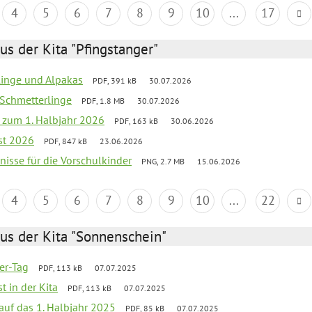
4
5
6
7
8
9
10
...
17
us der Kita "Pfingstanger"
rlinge und Alpakas
PDF, 391 kB
30.07.2026
 Schmetterlinge
PDF, 1.8 MB
30.07.2026
ef zum 1. Halbjahr 2026
PDF, 163 kB
30.06.2026
st 2026
PDF, 847 kB
23.06.2026
bnisse für die Vorschulkinder
PNG, 2.7 MB
15.06.2026
4
5
6
7
8
9
10
...
22
us der Kita "Sonnenschein"
ter-Tag
PDF, 113 kB
07.07.2025
t in der Kita
PDF, 113 kB
07.07.2025
 auf das 1. Halbjahr 2025
PDF, 85 kB
07.07.2025