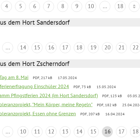
4
5
6
7
8
9
10
...
18
aus dem Hort Sandersdorf
...
14
15
16
17
18
19
20
21
22
aus dem Hort Zscherndorf
Tag am 8. Mai
PDF, 217 kB
17.05.2024
ferienerfragung Einschüler 2024
PDF, 73 kB
15.05.2024
ramm Pfingstferien 2024 (im Hort Sandersdorf)
PDF, 123 kB
03.05.
Toleranzprojekt, "Mein Körper, meine Regeln"
PDF, 182 kB
25.04.202
Toleranzprojekt, Essen ohne Grenzen
PDF, 207 kB
16.04.2024
...
10
11
12
13
14
15
16
17
18