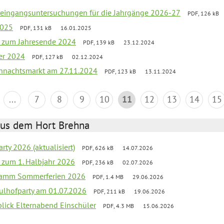
uleingangsuntersuchungen für die Jahrgänge 2026-27
PDF, 126 kB
2025
PDF, 131 kB
16.01.2025
ef zum Jahresende 2024
PDF, 139 kB
23.12.2024
er 2024
PDF, 127 kB
02.12.2024
hnachtsmarkt am 27.11.2024
PDF, 123 kB
13.11.2024
...
7
8
9
10
11
12
13
14
15
aus dem Hort Brehna
rty 2026 (aktualisiert)
PDF, 626 kB
14.07.2026
ef zum 1. Halbjahr 2026
PDF, 236 kB
02.07.2026
gramm Sommerferien 2026
PDF, 1.4 MB
29.06.2026
ulhofparty am 01.07.2026
PDF, 211 kB
19.06.2026
blick Elternabend Einschüler
PDF, 4.3 MB
15.06.2026