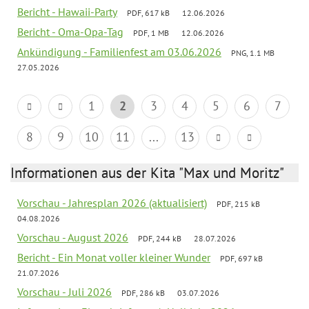
Bericht - Hawaii-Party
PDF, 617 kB
12.06.2026
Bericht - Oma-Opa-Tag
PDF, 1 MB
12.06.2026
Ankündigung - Familienfest am 03.06.2026
PNG, 1.1 MB
27.05.2026
1
2
3
4
5
6
7
8
9
10
11
...
13
Informationen aus der Kita "Max und Moritz"
Vorschau - Jahresplan 2026 (aktualisiert)
PDF, 215 kB
04.08.2026
Vorschau - August 2026
PDF, 244 kB
28.07.2026
Bericht - Ein Monat voller kleiner Wunder
PDF, 697 kB
21.07.2026
Vorschau - Juli 2026
PDF, 286 kB
03.07.2026