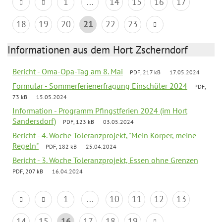
1
...
14
15
16
17
18
19
20
21
22
23
Informationen aus dem Hort Zscherndorf
Bericht - Oma-Opa-Tag am 8. Mai
PDF, 217 kB
17.05.2024
Formular - Sommerferienerfragung Einschüler 2024
PDF,
73 kB
15.05.2024
Information - Programm Pfingstferien 2024 (im Hort
Sandersdorf)
PDF, 123 kB
03.05.2024
Bericht - 4. Woche Toleranzprojekt, "Mein Körper, meine
Regeln"
PDF, 182 kB
25.04.2024
Bericht - 3. Woche Toleranzprojekt, Essen ohne Grenzen
PDF, 207 kB
16.04.2024
1
...
10
11
12
13
14
15
16
17
18
19