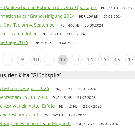
ßes Dankeschön im Rahmen des Oma-Opa-Tages
PDF, 54 kB
05.09.
ormationen zur Grundreinigung 2024
PDF, 109 kB
29.08.2024
-Opa-Tag am 4. September
PDF, 400 kB
23.08.2024
neues Teammitglied
PDF, 213 kB
21.08.2024
ließtage 2025
PDF, 806 kB
14.08.2024
...
9
10
11
12
13
14
15
16
17
us der Kita "Glückspilz"
efest am 5. August 2026
PNG, 2.5 MB
31.07.2026
enfest am 29. Juli 2026
PNG, 1.3 MB
24.07.2026
erfest war ein voller Erfolg
PDF, 4.2 MB
22.07.2026
nerfest am 22. Juli
PNG, 962 kB
17.07.2026
tellung eines neuen Team-Mitglieds
PDF, 357 kB
06.07.2026