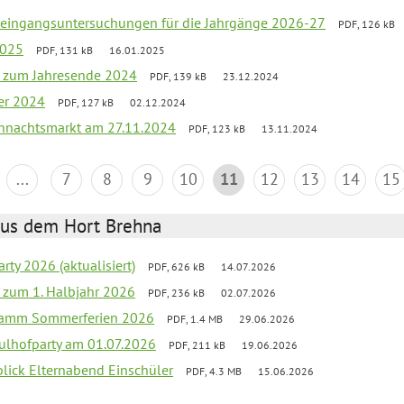
uleingangsuntersuchungen für die Jahrgänge 2026-27
PDF, 126 kB
2025
PDF, 131 kB
16.01.2025
ef zum Jahresende 2024
PDF, 139 kB
23.12.2024
er 2024
PDF, 127 kB
02.12.2024
hnachtsmarkt am 27.11.2024
PDF, 123 kB
13.11.2024
...
7
8
9
10
11
12
13
14
15
aus dem Hort Brehna
rty 2026 (aktualisiert)
PDF, 626 kB
14.07.2026
ef zum 1. Halbjahr 2026
PDF, 236 kB
02.07.2026
gramm Sommerferien 2026
PDF, 1.4 MB
29.06.2026
ulhofparty am 01.07.2026
PDF, 211 kB
19.06.2026
blick Elternabend Einschüler
PDF, 4.3 MB
15.06.2026