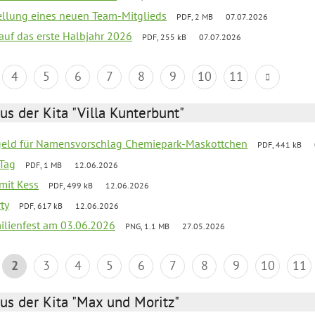
tellung eines neuen Team-Mitglieds
PDF, 2 MB
07.07.2026
 auf das erste Halbjahr 2026
PDF, 255 kB
07.07.2026
4
5
6
7
8
9
10
11
us der Kita "Villa Kunterbunt"
sgeld für Namensvorschlag Chemiepark-Maskottchen
PDF, 441 kB
Tag
PDF, 1 MB
12.06.2026
 mit Kess
PDF, 499 kB
12.06.2026
ty
PDF, 617 kB
12.06.2026
ilienfest am 03.06.2026
PNG, 1.1 MB
27.05.2026
2
3
4
5
6
7
8
9
10
11
us der Kita "Max und Moritz"