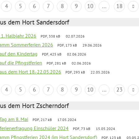
4
5
6
7
8
9
10
...
18
aus dem Hort Sandersdorf
f 1. Halbjahr 2026
PDF, 338 kB
02.07.2026
gramm Sommerferien 2026
PDF, 173 kB
29.06.2026
 auf den Kindertag
PDF, 425 kB
02.06.2026
auf die Pfingstferien
PDF, 281 kB
02.06.2026
k aus dem Hort 18.-22.05.2026
PDF, 293 kB
22.05.2026
4
5
6
7
8
9
10
...
23
aus dem Hort Zscherndorf
Tag am 8. Mai
PDF, 217 kB
17.05.2024
ferienerfragung Einschüler 2024
PDF, 73 kB
15.05.2024
ramm Pfingstferien 2024 (im Hort Sandersdorf)
PDF, 123 kB
03.05.