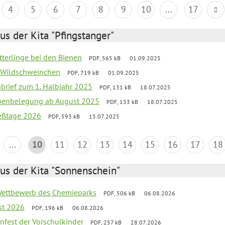
4
5
6
7
8
9
10
...
17
us der Kita "Pfingstanger"
tterlinge bei den Bienen
PDF, 565 kB
01.09.2025
er Wildschweinchen
PDF, 719 kB
01.09.2025
nbrief zum 1. Halbjahr 2025
PDF, 131 kB
18.07.2025
ppenbelegung ab August 2025
PDF, 133 kB
18.07.2025
ießtage 2026
PDF, 593 kB
15.07.2025
...
10
11
12
13
14
15
16
17
18
us der Kita "Sonnenschein"
 Wettbewerb des Chemieparks
PDF, 506 kB
06.08.2026
st 2026
PDF, 196 kB
06.08.2026
enfest der Vorschulkinder
PDF, 257 kB
28.07.2026