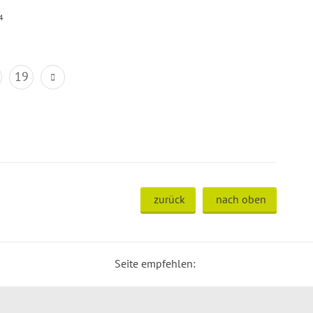
4
19
zurück
nach oben
Seite empfehlen: