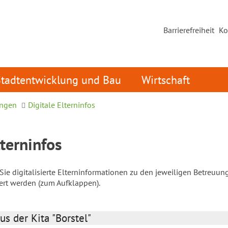
Barrierefreiheit
Ko
Stadtentwicklung und Bau
Wirtschaft
ungen
Digitale Elterninfos
lterninfos
ie digitalisierte Elterninformationen zu den jeweiligen Betreuun
iert werden (zum Aufklappen).
us der Kita "Borstel"