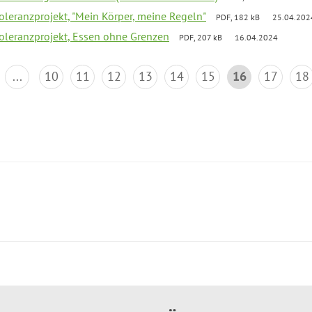
Toleranzprojekt, "Mein Körper, meine Regeln"
PDF, 182 kB
25.04.202
Toleranzprojekt, Essen ohne Grenzen
PDF, 207 kB
16.04.2024
...
10
11
12
13
14
15
16
17
18