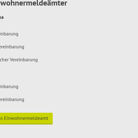
inwohnermeldeämter
hna
einbarung
ereinbarung
icher Vereinbarung
einbarung
ereinbarung
das Einwohnermeldeamt