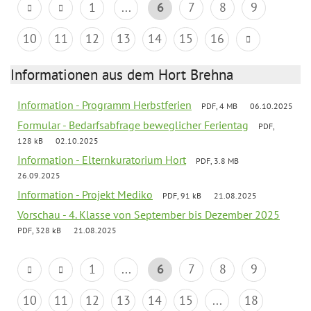
1
...
6
7
8
9
10
11
12
13
14
15
16
Informationen aus dem Hort Brehna
Information - Programm Herbstferien
PDF, 4 MB
06.10.2025
Formular - Bedarfsabfrage beweglicher Ferientag
PDF,
128 kB
02.10.2025
Information - Elternkuratorium Hort
PDF, 3.8 MB
26.09.2025
Information - Projekt Mediko
PDF, 91 kB
21.08.2025
Vorschau - 4. Klasse von September bis Dezember 2025
PDF, 328 kB
21.08.2025
1
...
6
7
8
9
10
11
12
13
14
15
...
18