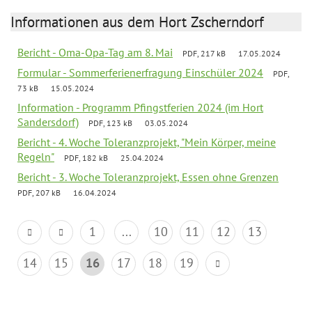
Informationen aus dem Hort Zscherndorf
Bericht - Oma-Opa-Tag am 8. Mai
PDF, 217 kB
17.05.2024
Formular - Sommerferienerfragung Einschüler 2024
PDF,
73 kB
15.05.2024
Information - Programm Pfingstferien 2024 (im Hort
Sandersdorf)
PDF, 123 kB
03.05.2024
Bericht - 4. Woche Toleranzprojekt, "Mein Körper, meine
Regeln"
PDF, 182 kB
25.04.2024
Bericht - 3. Woche Toleranzprojekt, Essen ohne Grenzen
PDF, 207 kB
16.04.2024
1
...
10
11
12
13
14
15
16
17
18
19