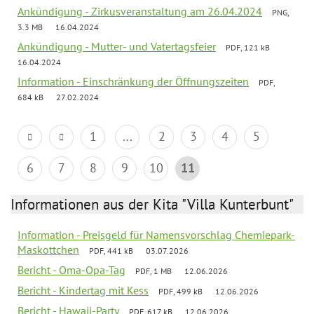
Ankündigung - Zirkusveranstaltung am 26.04.2024
PNG,
3.3 MB
16.04.2024
Ankündigung - Mutter- und Vatertagsfeier
PDF, 121 kB
16.04.2024
Information - Einschränkung der Öffnungszeiten
PDF,
684 kB
27.02.2024
1
...
2
3
4
5
6
7
8
9
10
11
Informationen aus der Kita "Villa Kunterbunt"
Information - Preisgeld für Namensvorschlag Chemiepark-
Maskottchen
PDF, 441 kB
03.07.2026
Bericht - Oma-Opa-Tag
PDF, 1 MB
12.06.2026
Bericht - Kindertag mit Kess
PDF, 499 kB
12.06.2026
Bericht - Hawaii-Party
PDF, 617 kB
12.06.2026