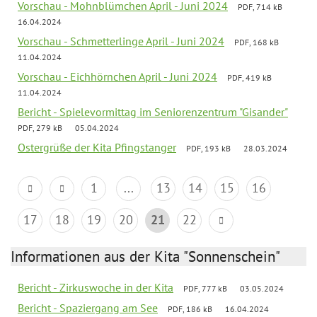
Vorschau - Mohnblümchen April - Juni 2024
PDF, 714 kB
16.04.2024
Vorschau - Schmetterlinge April - Juni 2024
PDF, 168 kB
11.04.2024
Vorschau - Eichhörnchen April - Juni 2024
PDF, 419 kB
11.04.2024
Bericht - Spielevormittag im Seniorenzentrum "Gisander"
PDF, 279 kB
05.04.2024
Ostergrüße der Kita Pfingstanger
PDF, 193 kB
28.03.2024
1
...
13
14
15
16
17
18
19
20
21
22
Informationen aus der Kita "Sonnenschein"
Bericht - Zirkuswoche in der Kita
PDF, 777 kB
03.05.2024
Bericht - Spaziergang am See
PDF, 186 kB
16.04.2024