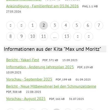
Ankündigung - Familienfest am 03.06.2026
PNG, 1.1 MB
27.05.2026
1
2
3
4
5
6
7
8
9
10
11
...
13
Informationen aus der Kita "Max und Moritz"
Bericht - Yakari-Fest
PDF, 371 kB
15.09.2025
Information - Änderung Jahresplan 2025
PDF, 119 kB
10.09.2025
Vorschau - September 2025
PDF, 199 kB
01.09.2025
Bericht - Neue Mitbewohner bei den Schmunzelsterne
PDF, 308 kB
22.08.2025
Vorschau - August 2025
PDF, 161 kB
31.07.2025