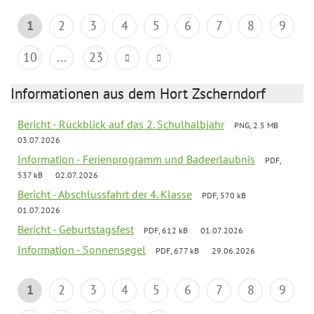
1
2
3
4
5
6
7
8
9
10
...
23
Informationen aus dem Hort Zscherndorf
Bericht - Rückblick auf das 2. Schulhalbjahr
PNG, 2.5 MB
03.07.2026
Information - Ferienprogramm und Badeerlaubnis
PDF,
537 kB
02.07.2026
Bericht - Abschlussfahrt der 4. Klasse
PDF, 570 kB
01.07.2026
Bericht - Geburtstagsfest
PDF, 612 kB
01.07.2026
Information - Sonnensegel
PDF, 677 kB
29.06.2026
1
2
3
4
5
6
7
8
9