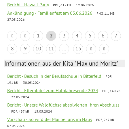
Bericht - Hawaii-Party
PDF, 617 kB
12.06.2026
Ankündigung - Familienfest am 03.06.2026
PNG, 1.1 MB
27.05.2026
1
2
3
4
5
6
7
8
9
10
11
...
13
Informationen aus der Kita "Max und Moritz"
Bericht - Besuch in der Berufsschule in Bitterfeld
PDF,
191 kB
30.05.2024
Bericht - Elternbrief zum Halbjahresende 2024
PDF, 140 kB
22.05.2024
Bericht - Unsere Waldfüchse absolvierten Ihren Abschluss
PDF, 437 kB
15.05.2024
Vorschau - So wird der Mai bei uns im Haus
PDF, 247 kB
07.05.2024