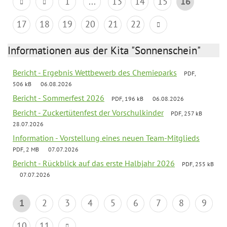
1
...
13
14
15
16
17
18
19
20
21
22
Informationen aus der Kita "Sonnenschein"
Bericht - Ergebnis Wettbewerb des Chemieparks
PDF,
506 kB
06.08.2026
Bericht - Sommerfest 2026
PDF, 196 kB
06.08.2026
Bericht - Zuckertütenfest der Vorschulkinder
PDF, 257 kB
28.07.2026
Information - Vorstellung eines neuen Team-Mitglieds
PDF, 2 MB
07.07.2026
Bericht - Rückblick auf das erste Halbjahr 2026
PDF, 255 kB
07.07.2026
1
2
3
4
5
6
7
8
9
10
11