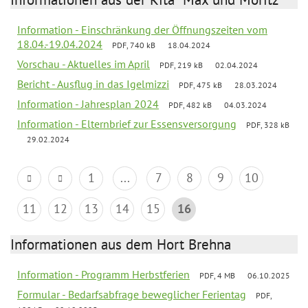
Information - Einschränkung der Öffnungszeiten vom
18.04.-19.04.2024
PDF, 740 kB
18.04.2024
Vorschau - Aktuelles im April
PDF, 219 kB
02.04.2024
Bericht - Ausflug in das Igelmizzi
PDF, 475 kB
28.03.2024
Information - Jahresplan 2024
PDF, 482 kB
04.03.2024
Information - Elternbrief zur Essensversorgung
PDF, 328 kB
29.02.2024
1
...
7
8
9
10
11
12
13
14
15
16
Informationen aus dem Hort Brehna
Information - Programm Herbstferien
PDF, 4 MB
06.10.2025
Formular - Bedarfsabfrage beweglicher Ferientag
PDF,