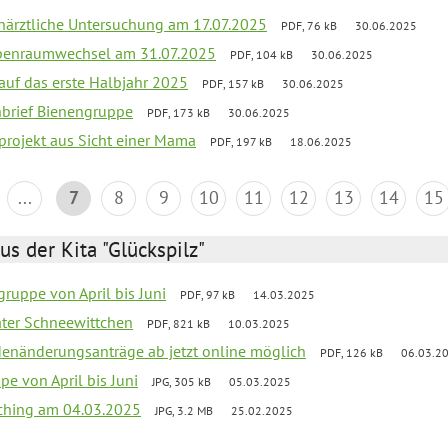
närztliche Untersuchung am 17.07.2025
PDF, 76 kB
30.06.2025
ppenraumwechsel am 31.07.2025
PDF, 104 kB
30.06.2025
 auf das erste Halbjahr 2025
PDF, 157 kB
30.06.2025
rnbrief Bienengruppe
PDF, 173 kB
30.06.2025
sprojekt aus Sicht einer Mama
PDF, 197 kB
18.06.2025
...
7
8
9
10
11
12
13
14
15
us der Kita "Glückspilz"
ruppe von April bis Juni
PDF, 97 kB
14.03.2025
eater Schneewittchen
PDF, 821 kB
10.03.2025
denänderungsanträge ab jetzt online möglich
PDF, 126 kB
06.03.2
pe von April bis Juni
JPG, 305 kB
05.03.2025
ching am 04.03.2025
JPG, 3.2 MB
25.02.2025