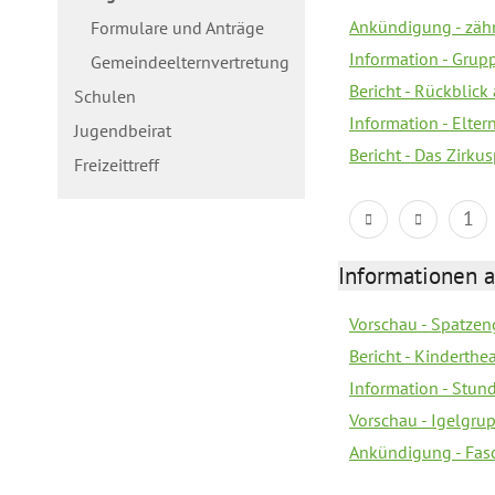
Ankündigung - zäh
Formulare und Anträge
Information - Gru
Gemeindeelternvertretung
Bericht - Rückblick
Schulen
Information - Elte
Jugendbeirat
Bericht - Das Zirku
Freizeittreff
1
Informationen a
Vorschau - Spatzeng
Bericht - Kinderth
Information - Stun
Vorschau - Igelgrup
Ankündigung - Fas