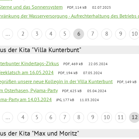
, Sterne und das Sonnensystem
PDF, 114 kB
02.07.2025
chränkung der Wasserversorgung - Aufrechterhaltung des Betriebs 
...
2
3
4
5
6
7
8
9
10
us der Kita "Villa Kunterbunt"
erbunter Kindertags-Zirkus
PDF, 469 kB
22.05.2024
feeklatsch am 16.05.2024
PDF, 194 kB
07.05.2024
begrüßen unsere neue Kollegin in der Villa Kunterbunt
PDF, 149 kB
om Osterhasen, Pyjama-Party
PDF, 625 kB
05.04.2024
ama-Party am 14.03.2024
JPG, 177 kB
11.03.2024
...
4
5
6
7
8
9
10
11
12
us der Kita "Max und Moritz"