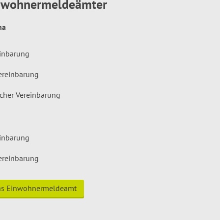
inwohnermeldeämter
hna
einbarung
ereinbarung
icher Vereinbarung
einbarung
ereinbarung
das Einwohnermeldeamt