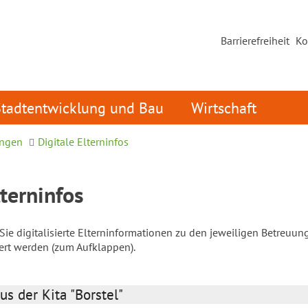
Barrierefreiheit
Ko
Stadtentwicklung und Bau
Wirtschaft
ungen
Digitale Elterninfos
lterninfos
ie digitalisierte Elterninformationen zu den jeweiligen Betreuun
iert werden (zum Aufklappen).
us der Kita "Borstel"