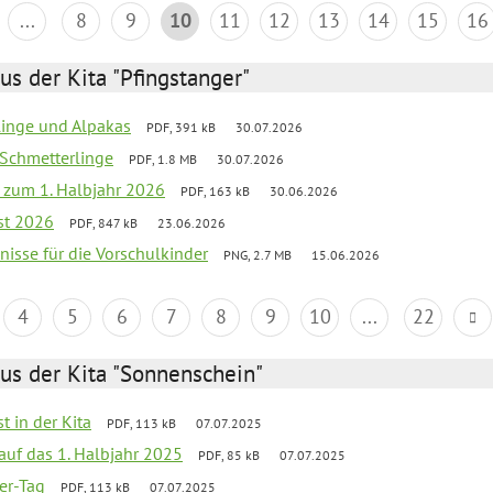
...
8
9
10
11
12
13
14
15
16
us der Kita "Pfingstanger"
rlinge und Alpakas
PDF, 391 kB
30.07.2026
 Schmetterlinge
PDF, 1.8 MB
30.07.2026
ef zum 1. Halbjahr 2026
PDF, 163 kB
30.06.2026
st 2026
PDF, 847 kB
23.06.2026
bnisse für die Vorschulkinder
PNG, 2.7 MB
15.06.2026
4
5
6
7
8
9
10
...
22
us der Kita "Sonnenschein"
t in der Kita
PDF, 113 kB
07.07.2025
 auf das 1. Halbjahr 2025
PDF, 85 kB
07.07.2025
ter-Tag
PDF, 113 kB
07.07.2025