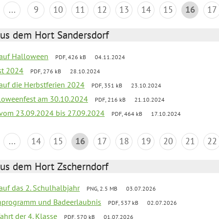
...
9
10
11
12
13
14
15
16
17
aus dem Hort Sandersdorf
k auf Halloween
PDF, 426 kB
04.11.2024
st 2024
PDF, 276 kB
28.10.2024
 auf die Herbstferien 2024
PDF, 351 kB
23.10.2024
loweenfest am 30.10.2024
PDF, 216 kB
21.10.2024
k vom 23.09.2024 bis 27.09.2024
PDF, 464 kB
17.10.2024
...
14
15
16
17
18
19
20
21
22
aus dem Hort Zscherndorf
 auf das 2. Schulhalbjahr
PNG, 2.5 MB
03.07.2026
ienprogramm und Badeerlaubnis
PDF, 537 kB
02.07.2026
ahrt der 4. Klasse
PDF, 570 kB
01.07.2026