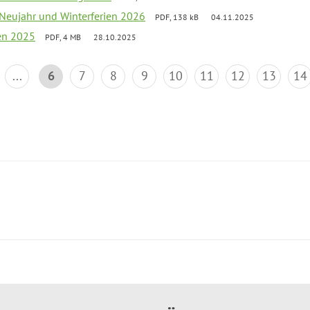
 Neujahr und Winterferien 2026
PDF, 138 kB
04.11.2025
ien 2025
PDF, 4 MB
28.10.2025
...
6
7
8
9
10
11
12
13
14