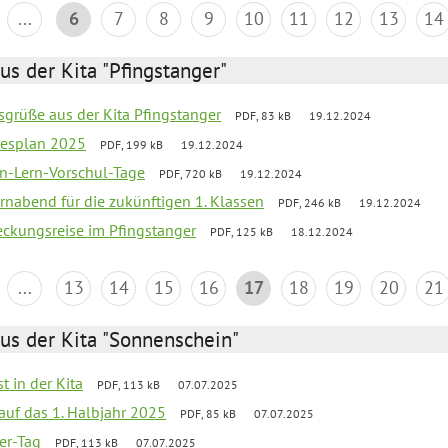
...
6
7
8
9
10
11
12
13
14
us der Kita "Pfingstanger"
sgrüße aus der Kita Pfingstanger
PDF, 83 kB
19.12.2024
resplan 2025
PDF, 199 kB
19.12.2024
n-Lern-Vorschul-Tage
PDF, 720 kB
19.12.2024
rnabend für die zukünftigen 1. Klassen
PDF, 246 kB
19.12.2024
eckungsreise im Pfingstanger
PDF, 125 kB
18.12.2024
...
13
14
15
16
17
18
19
20
21
us der Kita "Sonnenschein"
t in der Kita
PDF, 113 kB
07.07.2025
 auf das 1. Halbjahr 2025
PDF, 85 kB
07.07.2025
ter-Tag
PDF, 113 kB
07.07.2025