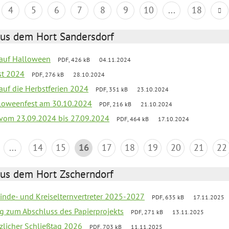
4
5
6
7
8
9
10
...
18
aus dem Hort Sandersdorf
k auf Halloween
PDF, 426 kB
04.11.2024
st 2024
PDF, 276 kB
28.10.2024
 auf die Herbstferien 2024
PDF, 351 kB
23.10.2024
loweenfest am 30.10.2024
PDF, 216 kB
21.10.2024
k vom 23.09.2024 bis 27.09.2024
PDF, 464 kB
17.10.2024
...
14
15
16
17
18
19
20
21
22
aus dem Hort Zscherndorf
inde- und Kreiselternvertreter 2025-2027
PDF, 635 kB
17.11.2025
ng zum Abschluss des Papierprojekts
PDF, 271 kB
13.11.2025
tzlicher Schließtag 2026
PDF, 703 kB
11.11.2025