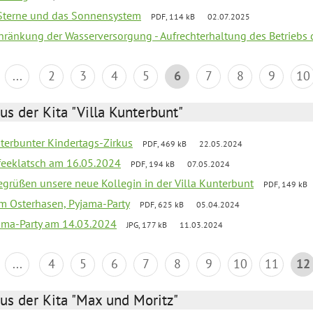
, Sterne und das Sonnensystem
PDF, 114 kB
02.07.2025
chränkung der Wasserversorgung - Aufrechterhaltung des Betriebs 
...
2
3
4
5
6
7
8
9
10
us der Kita "Villa Kunterbunt"
erbunter Kindertags-Zirkus
PDF, 469 kB
22.05.2024
feeklatsch am 16.05.2024
PDF, 194 kB
07.05.2024
begrüßen unsere neue Kollegin in der Villa Kunterbunt
PDF, 149 kB
om Osterhasen, Pyjama-Party
PDF, 625 kB
05.04.2024
ama-Party am 14.03.2024
JPG, 177 kB
11.03.2024
...
4
5
6
7
8
9
10
11
12
us der Kita "Max und Moritz"