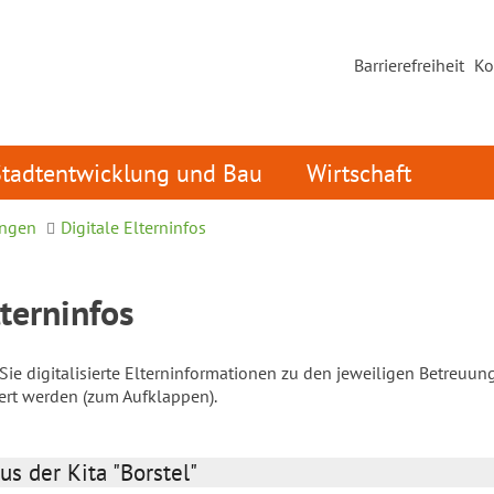
Barrierefreiheit
Ko
Stadtentwicklung und Bau
Wirtschaft
ungen
Digitale Elterninfos
lterninfos
ie digitalisierte Elterninformationen zu den jeweiligen Betreuun
iert werden (zum Aufklappen).
us der Kita "Borstel"