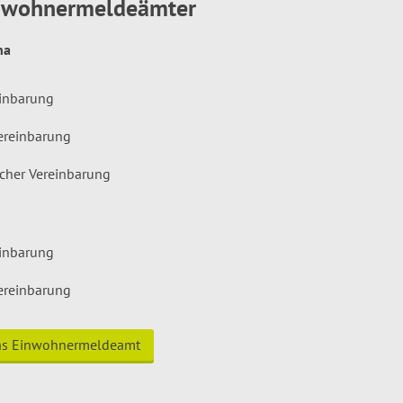
inwohnermeldeämter
hna
einbarung
ereinbarung
icher Vereinbarung
einbarung
ereinbarung
das Einwohnermeldeamt