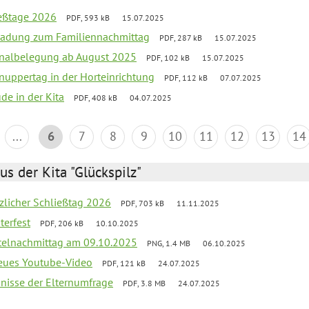
ießtage 2026
PDF, 593 kB
15.07.2025
ladung zum Familiennachmittag
PDF, 287 kB
15.07.2025
onalbelegung ab August 2025
PDF, 102 kB
15.07.2025
uppertag in der Horteinrichtung
PDF, 112 kB
07.07.2025
ude in der Kita
PDF, 408 kB
04.07.2025
...
6
7
8
9
10
11
12
13
14
us der Kita "Glückspilz"
tzlicher Schließtag 2026
PDF, 703 kB
11.11.2025
terfest
PDF, 206 kB
10.10.2025
telnachmittag am 09.10.2025
PNG, 1.4 MB
06.10.2025
neues Youtube-Video
PDF, 121 kB
24.07.2025
bnisse der Elternumfrage
PDF, 3.8 MB
24.07.2025