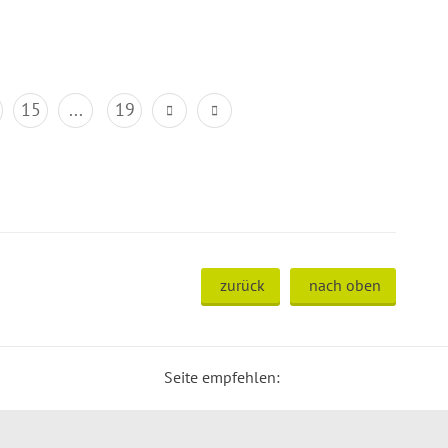
15
...
19
zurück
nach oben
Seite empfehlen: