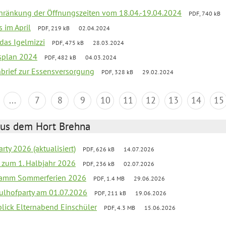
chränkung der Öffnungszeiten vom 18.04.-19.04.2024
PDF, 740 kB
s im April
PDF, 219 kB
02.04.2024
 das Igelmizzi
PDF, 475 kB
28.03.2024
esplan 2024
PDF, 482 kB
04.03.2024
nbrief zur Essensversorgung
PDF, 328 kB
29.02.2024
...
7
8
9
10
11
12
13
14
15
aus dem Hort Brehna
rty 2026 (aktualisiert)
PDF, 626 kB
14.07.2026
ef zum 1. Halbjahr 2026
PDF, 236 kB
02.07.2026
gramm Sommerferien 2026
PDF, 1.4 MB
29.06.2026
ulhofparty am 01.07.2026
PDF, 211 kB
19.06.2026
blick Elternabend Einschüler
PDF, 4.3 MB
15.06.2026