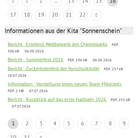
1
...
13
14
15
16
17
18
19
20
21
22
Informationen aus der Kita "Sonnenschein"
Bericht - Ergebnis Wettbewerb des Chemieparks
PDF,
506 kB
06.08.2026
Bericht - Sommerfest 2026
PDF, 196 kB
06.08.2026
Bericht - Zuckertütenfest der Vorschulkinder
PDF, 257 kB
28.07.2026
Information - Vorstellung eines neuen Team-Mitglieds
PDF, 2 MB
07.07.2026
Bericht - Rückblick auf das erste Halbjahr 2026
PDF, 255 kB
07.07.2026
1
2
3
4
5
6
7
8
9
10
11