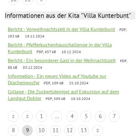
Informationen aus der Kita "Villa Kunterbunt"
Bericht - Vorweihnachtszeit in der Villa Kunterbunt
PDF,
283 kB
19.12.2024
Bericht - Pfefferkuchenhauschallenge in der Villa
Kunterbunt
PDF, 457 kB
10.12.2024
Bericht - Ein besonderer Gast in der Weihnachtszeit
PDF,
88 kB
03.12.2024
Information - Ein neues Video auf Youtube zur
Drachenwoche
PDF, 109 kB
25.10.2024
Collage - Die Zuckertütenigel auf Exkursion auf dem
Landgut Dobler
PDF, 509 kB
10.10.2024
1
...
4
5
6
7
8
9
10
11
12
13