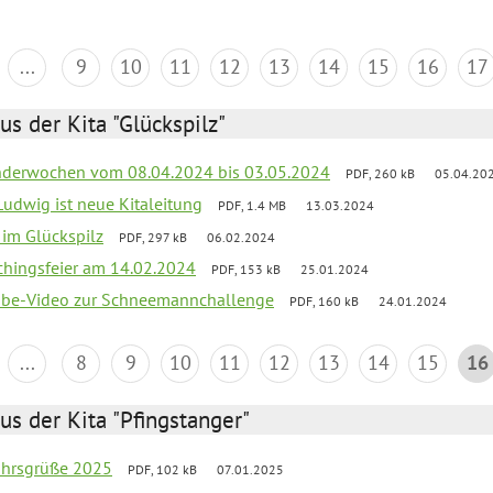
...
9
10
11
12
13
14
15
16
17
us der Kita "Glückspilz"
derwochen vom 08.04.2024 bis 03.05.2024
PDF, 260 kB
05.04.20
Ludwig ist neue Kitaleitung
PDF, 1.4 MB
13.03.2024
r im Glückspilz
PDF, 297 kB
06.02.2024
chingsfeier am 14.02.2024
PDF, 153 kB
25.01.2024
tube-Video zur Schneemannchallenge
PDF, 160 kB
24.01.2024
...
8
9
10
11
12
13
14
15
16
us der Kita "Pfingstanger"
ahrsgrüße 2025
PDF, 102 kB
07.01.2025