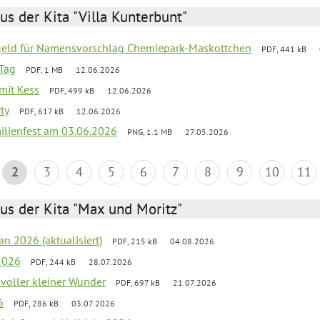
us der Kita "Villa Kunterbunt"
sgeld für Namensvorschlag Chemiepark-Maskottchen
PDF, 441 kB
Tag
PDF, 1 MB
12.06.2026
 mit Kess
PDF, 499 kB
12.06.2026
ty
PDF, 617 kB
12.06.2026
ilienfest am 03.06.2026
PNG, 1.1 MB
27.05.2026
2
3
4
5
6
7
8
9
10
11
us der Kita "Max und Moritz"
an 2026 (aktualisiert)
PDF, 215 kB
04.08.2026
2026
PDF, 244 kB
28.07.2026
 voller kleiner Wunder
PDF, 697 kB
21.07.2026
6
PDF, 286 kB
03.07.2026