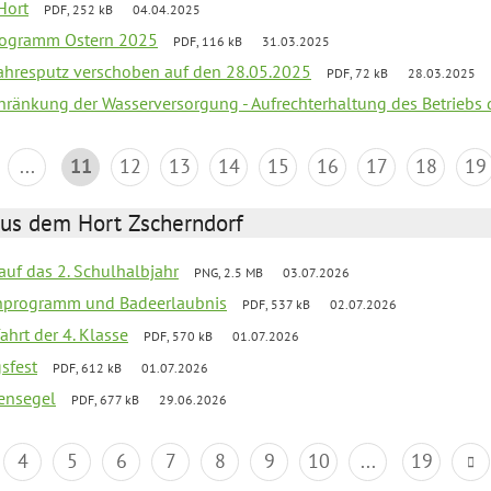
Hort
PDF, 252 kB
04.04.2025
programm Ostern 2025
PDF, 116 kB
31.03.2025
jahresputz verschoben auf den 28.05.2025
PDF, 72 kB
28.03.2025
chränkung der Wasserversorgung - Aufrechterhaltung des Betriebs 
...
11
12
13
14
15
16
17
18
19
aus dem Hort Zscherndorf
 auf das 2. Schulhalbjahr
PNG, 2.5 MB
03.07.2026
ienprogramm und Badeerlaubnis
PDF, 537 kB
02.07.2026
ahrt der 4. Klasse
PDF, 570 kB
01.07.2026
gsfest
PDF, 612 kB
01.07.2026
ensegel
PDF, 677 kB
29.06.2026
4
5
6
7
8
9
10
...
19