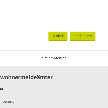
zurück
nach oben
Seite empfehlen:
inwohnermeldeämter
hna
einbarung