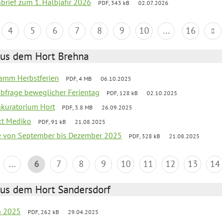
nbrief zum 1. Halbjahr 2026
PDF, 343 kB
02.07.2026
4
5
6
7
8
9
10
...
16
aus dem Hort Brehna
ramm Herbstferien
PDF, 4 MB
06.10.2025
abfrage beweglicher Ferientag
PDF, 128 kB
02.10.2025
nkuratorium Hort
PDF, 3.8 MB
26.09.2025
ekt Mediko
PDF, 91 kB
21.08.2025
se von September bis Dezember 2025
PDF, 328 kB
21.08.2025
...
6
7
8
9
10
11
12
13
14
aus dem Hort Sandersdorf
en 2025
PDF, 262 kB
29.04.2025