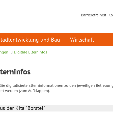
Barrierefreiheit
Ko
Stadtentwicklung und Bau
Wirtschaft
ungen
Digitale Elterninfos
lterninfos
ie digitalisierte Elterninformationen zu den jeweiligen Betreuun
iert werden (zum Aufklappen).
us der Kita "Borstel"