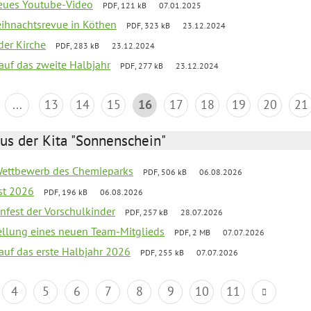
neues Youtube-Video
PDF, 121 kB
07.01.2025
Weihnachtsrevue in Köthen
PDF, 323 kB
23.12.2024
der Kirche
PDF, 283 kB
23.12.2024
 auf das zweite Halbjahr
PDF, 277 kB
23.12.2024
...
13
14
15
16
17
18
19
20
21
us der Kita "Sonnenschein"
 Wettbewerb des Chemieparks
PDF, 506 kB
06.08.2026
st 2026
PDF, 196 kB
06.08.2026
enfest der Vorschulkinder
PDF, 257 kB
28.07.2026
tellung eines neuen Team-Mitglieds
PDF, 2 MB
07.07.2026
 auf das erste Halbjahr 2026
PDF, 255 kB
07.07.2026
4
5
6
7
8
9
10
11