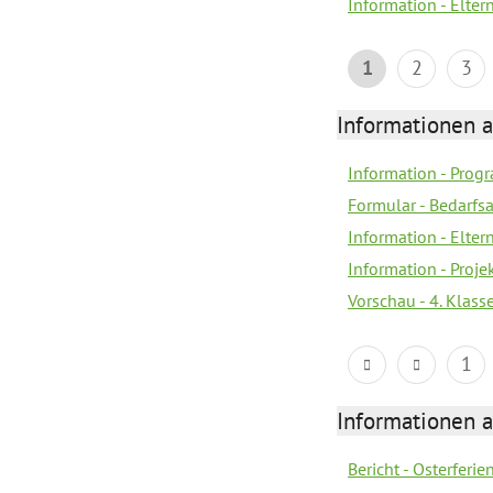
Information - Elter
1
2
3
Informationen 
Information - Prog
Formular - Bedarfs
Information - Elter
Information - Proj
Vorschau - 4. Klas
1
Informationen 
Bericht - Osterferi