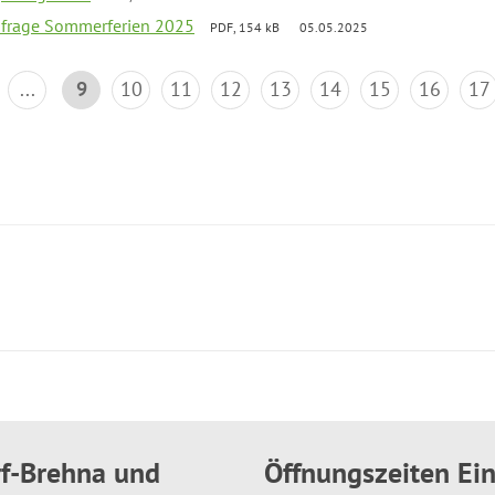
bfrage Sommerferien 2025
PDF, 154 kB
05.05.2025
...
9
10
11
12
13
14
15
16
17
rf-Brehna und
Öffnungszeiten E