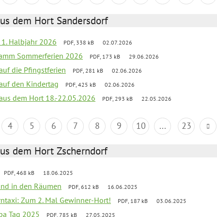
aus dem Hort Sandersdorf
f 1. Halbjahr 2026
PDF, 338 kB
02.07.2026
gramm Sommerferien 2026
PDF, 173 kB
29.06.2026
auf die Pfingstferien
PDF, 281 kB
02.06.2026
 auf den Kindertag
PDF, 425 kB
02.06.2026
k aus dem Hort 18.-22.05.2026
PDF, 293 kB
22.05.2026
4
5
6
7
8
9
10
...
23
aus dem Hort Zscherndorf
PDF, 468 kB
18.06.2025
 Wind in den Räumen
PDF, 612 kB
16.06.2025
erntaxi: Zum 2. Mal Gewinner-Hort!
PDF, 187 kB
03.06.2025
pa Tag 2025
PDF, 785 kB
27.05.2025