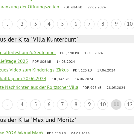
chränkung der Öffnungszeiten
PDF, 684 kB
27.02.2024
...
2
3
4
5
6
7
8
9
10
us der Kita "Villa Kunterbunt"
elalterfest am 6. September
PDF, 198 kB
15.08.2024
ließtage 2025
PDF, 806 kB
14.08.2024
neues Video zum Kindertags-Zirkus
PDF, 125 kB
17.06.2024
balltag am 20.06.2024
PDF, 143 kB
14.06.2024
te Nachrichten aus der Roitzscher Villa
PDF, 998 kB
28.05.2024
...
4
5
6
7
8
9
10
11
12
us der Kita "Max und Moritz"
an 2026 (aktualisiert)
PDF, 215 kB
04.08.2026