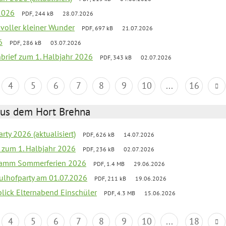
2026
PDF, 244 kB
28.07.2026
 voller kleiner Wunder
PDF, 697 kB
21.07.2026
6
PDF, 286 kB
03.07.2026
nbrief zum 1. Halbjahr 2026
PDF, 343 kB
02.07.2026
4
5
6
7
8
9
10
...
16
aus dem Hort Brehna
rty 2026 (aktualisiert)
PDF, 626 kB
14.07.2026
ef zum 1. Halbjahr 2026
PDF, 236 kB
02.07.2026
gramm Sommerferien 2026
PDF, 1.4 MB
29.06.2026
ulhofparty am 01.07.2026
PDF, 211 kB
19.06.2026
blick Elternabend Einschüler
PDF, 4.3 MB
15.06.2026
4
5
6
7
8
9
10
...
18