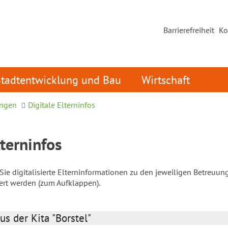
Barrierefreiheit
Ko
Stadtentwicklung und Bau
Wirtschaft
ungen
Digitale Elterninfos
lterninfos
ie digitalisierte Elterninformationen zu den jeweiligen Betreuun
iert werden (zum Aufklappen).
us der Kita "Borstel"