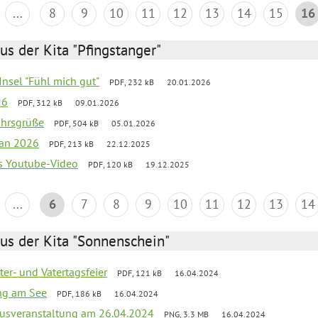
...
8
9
10
11
12
13
14
15
16
us der Kita "Pfingstanger"
-Insel "Fühl mich gut"
PDF, 232 kB
20.01.2026
26
PDF, 312 kB
09.01.2026
ahrsgrüße
PDF, 504 kB
05.01.2026
lan 2026
PDF, 213 kB
22.12.2025
s Youtube-Video
PDF, 120 kB
19.12.2025
...
6
7
8
9
10
11
12
13
14
us der Kita "Sonnenschein"
er- und Vatertagsfeier
PDF, 121 kB
16.04.2024
ang am See
PDF, 186 kB
16.04.2024
kusveranstaltung am 26.04.2024
PNG, 3.3 MB
16.04.2024