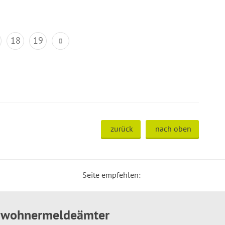
18
19
zurück
nach oben
Seite empfehlen:
inwohnermeldeämter