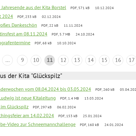
 Jahresende aus der Kita Borstel
PDF, 571 kB
10.12.2024
st 2024
PDF, 233 kB
02.12.2024
großes Dankeschön
PDF, 22 kB
11.11.2024
tinsfest am 08.11.2024
PDF, 5.7 MB
24.10.2024
ografentermine
PDF, 68 kB
10.10.2024
...
9
10
11
12
13
14
15
16
17
us der Kita "Glückspilz"
derwochen vom 08.04.2024 bis 03.05.2024
PDF, 260 kB
05.04.20
Ludwig ist neue Kitaleitung
PDF, 1.4 MB
13.03.2024
r im Glückspilz
PDF, 297 kB
06.02.2024
chingsfeier am 14.02.2024
PDF, 153 kB
25.01.2024
tube-Video zur Schneemannchallenge
PDF, 160 kB
24.01.2024