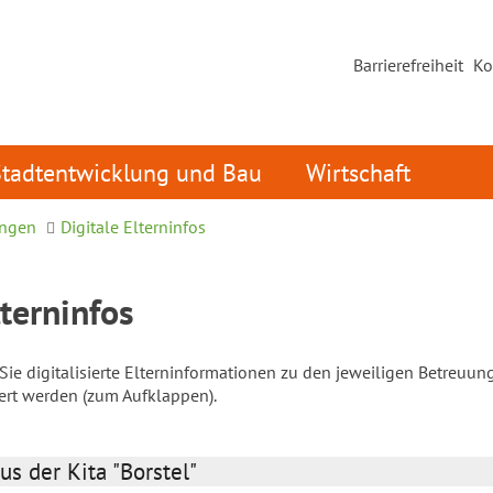
Barrierefreiheit
Ko
Stadtentwicklung und Bau
Wirtschaft
ungen
Digitale Elterninfos
lterninfos
ie digitalisierte Elterninformationen zu den jeweiligen Betreuun
iert werden (zum Aufklappen).
us der Kita "Borstel"