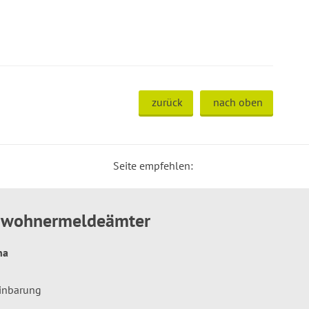
zurück
nach oben
Seite empfehlen:
inwohnermeldeämter
hna
einbarung