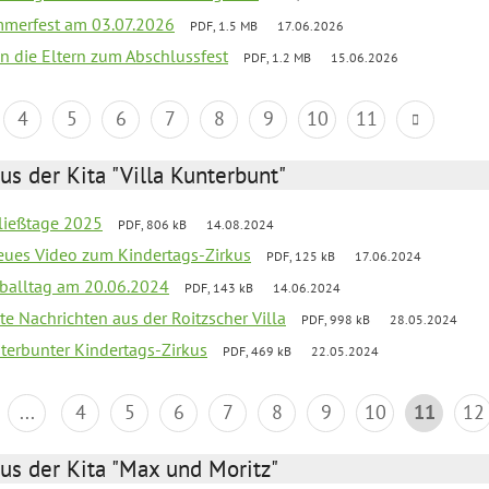
merfest am 03.07.2026
PDF, 1.5 MB
17.06.2026
an die Eltern zum Abschlussfest
PDF, 1.2 MB
15.06.2026
4
5
6
7
8
9
10
11
us der Kita "Villa Kunterbunt"
ließtage 2025
PDF, 806 kB
14.08.2024
neues Video zum Kindertags-Zirkus
PDF, 125 kB
17.06.2024
balltag am 20.06.2024
PDF, 143 kB
14.06.2024
te Nachrichten aus der Roitzscher Villa
PDF, 998 kB
28.05.2024
erbunter Kindertags-Zirkus
PDF, 469 kB
22.05.2024
...
4
5
6
7
8
9
10
11
12
us der Kita "Max und Moritz"