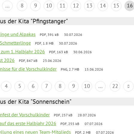
...
8
9
10
11
12
13
14
15
16
us der Kita "Pfingstanger"
rlinge und Alpakas
PDF, 391 kB
30.07.2026
 Schmetterlinge
PDF, 1.8 MB
30.07.2026
ef zum 1. Halbjahr 2026
PDF, 163 kB
30.06.2026
st 2026
PDF, 847 kB
23.06.2026
bnisse für die Vorschulkinder
PNG, 2.7 MB
15.06.2026
4
5
6
7
8
9
10
...
22
us der Kita "Sonnenschein"
enfest der Vorschulkinder
PDF, 257 kB
28.07.2026
 auf das erste Halbjahr 2026
PDF, 255 kB
07.07.2026
tellung eines neuen Team-Mitglieds
PDF, 2 MB
07.07.2026