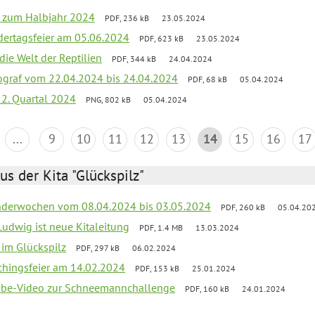
ef zum Halbjahr 2024
PDF, 236 kB
23.05.2024
dertagsfeier am 05.06.2024
PDF, 623 kB
23.05.2024
 die Welt der Reptilien
PDF, 344 kB
24.04.2024
ograf vom 22.04.2024 bis 24.04.2024
PDF, 68 kB
05.04.2024
 2. Quartal 2024
PNG, 802 kB
05.04.2024
...
9
10
11
12
13
14
15
16
17
us der Kita "Glückspilz"
derwochen vom 08.04.2024 bis 03.05.2024
PDF, 260 kB
05.04.20
Ludwig ist neue Kitaleitung
PDF, 1.4 MB
13.03.2024
r im Glückspilz
PDF, 297 kB
06.02.2024
chingsfeier am 14.02.2024
PDF, 153 kB
25.01.2024
tube-Video zur Schneemannchallenge
PDF, 160 kB
24.01.2024