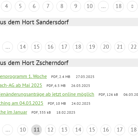
4
5
6
7
8
9
10
...
18
aus dem Hort Sandersdorf
...
14
15
16
17
18
19
20
21
22
aus dem Hort Zscherndorf
rienprogramm 1. Woche
PDF, 2.4 MB
27.03.2025
ach-AG ab Mai 2025
PDF, 6.5 MB
26.03.2025
denänderungsanträge ab jetzt online möglich
PDF, 126 kB
06.03.2
ching am 04.03.2025
PDF, 10 MB
24.02.2025
che im Januar
PDF, 335 kB
18.02.2025
...
10
11
12
13
14
15
16
17
18