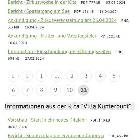
Bericht - Zirkuswoche in der Kita
PDF, 777 kB
03.05.2024
Bericht - Spaziergang am See
PDF, 186 kB
16.04.2024
Ankündigung - Zirkusveranstaltung am 26.04.2024
PNG,
3.3 MB
16.04.2024
Ankündigung - Mutter- und Vatertagsfeier
PDF, 121 kB
16.04.2024
Information - Einschränkung der Öffnungszeiten
PDF,
684 kB
27.02.2024
1
...
2
3
4
5
6
7
8
9
10
11
Informationen aus der Kita "Villa Kunterbunt"
Vorschau - Start in ein neues Kitajahr
PDF, 140 kB
06.08.2026
Bericht - Kennlerntag unserer neuen Gruppen
PDF, 463 kB