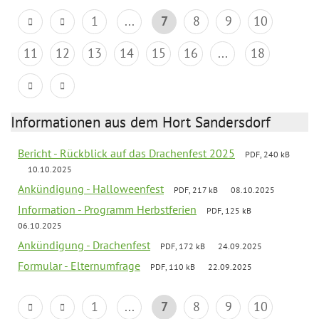
1
...
7
8
9
10
11
12
13
14
15
16
...
18
Informationen aus dem Hort Sandersdorf
Bericht - Rückblick auf das Drachenfest 2025
PDF, 240 kB
10.10.2025
Ankündigung - Halloweenfest
PDF, 217 kB
08.10.2025
Information - Programm Herbstferien
PDF, 125 kB
06.10.2025
Ankündigung - Drachenfest
PDF, 172 kB
24.09.2025
Formular - Elternumfrage
PDF, 110 kB
22.09.2025
1
...
7
8
9
10