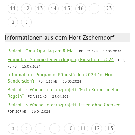
11
12
13
14
15
16
...
23
Informationen aus dem Hort Zscherndorf
Bericht - Oma-Opa-Tag am 8. Mai
PDF, 217 kB
17.05.2024
Formular - Sommerferienerfragung Einschüler 2024
PDF,
73 kB
15.05.2024
Information - Programm Pfingstferien 2024 (im Hort
Sandersdorf)
PDF, 123 kB
03.05.2024
Bericht - 4. Woche Toleranzprojekt, "Mein Körper, meine
Regeln"
PDF, 182 kB
25.04.2024
Bericht - 3. Woche Toleranzprojekt, Essen ohne Grenzen
PDF, 207 kB
16.04.2024
1
...
10
11
12
13