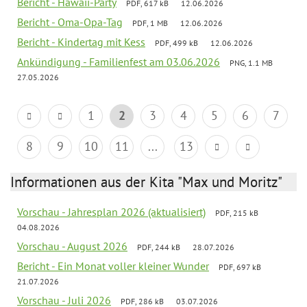
Bericht - Hawaii-Party
PDF, 617 kB
12.06.2026
Bericht - Oma-Opa-Tag
PDF, 1 MB
12.06.2026
Bericht - Kindertag mit Kess
PDF, 499 kB
12.06.2026
Ankündigung - Familienfest am 03.06.2026
PNG, 1.1 MB
27.05.2026
1
2
3
4
5
6
7
8
9
10
11
...
13
Informationen aus der Kita "Max und Moritz"
Vorschau - Jahresplan 2026 (aktualisiert)
PDF, 215 kB
04.08.2026
Vorschau - August 2026
PDF, 244 kB
28.07.2026
Bericht - Ein Monat voller kleiner Wunder
PDF, 697 kB
21.07.2026
Vorschau - Juli 2026
PDF, 286 kB
03.07.2026