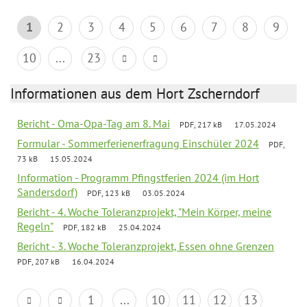
1
2
3
4
5
6
7
8
9
10
...
23
Informationen aus dem Hort Zscherndorf
Bericht - Oma-Opa-Tag am 8. Mai
PDF, 217 kB
17.05.2024
Formular - Sommerferienerfragung Einschüler 2024
PDF,
73 kB
15.05.2024
Information - Programm Pfingstferien 2024 (im Hort
Sandersdorf)
PDF, 123 kB
03.05.2024
Bericht - 4. Woche Toleranzprojekt, "Mein Körper, meine
Regeln"
PDF, 182 kB
25.04.2024
Bericht - 3. Woche Toleranzprojekt, Essen ohne Grenzen
PDF, 207 kB
16.04.2024
1
...
10
11
12
13