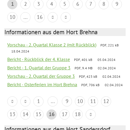
1
2
3
4
5
6
7
8
9
10
...
16
Informationen aus dem Hort Brehna
Vorschau - 2. Quartal Klasse 2 (mit Rückblick)
PDF, 221 kB
18.04.2024
Bericht - Rückblick der 4. Klasse
PDF, 401 kB
05.04.2024
Bericht - 1. Quartal der Gruppe 3
PDF, 9.4 MB
02.04.2024
Vorschau - 2. Quartal der Gruppe 3
PDF, 423 kB
02.04.2024
Bericht - Osterferien im Hort Brehna
PDF, 706 kB
02.04.2024
1
...
9
10
11
12
13
14
15
16
17
18
Informationen aus dem Hort Sandersdorf