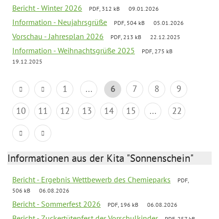
Bericht - Winter 2026
PDF, 312 kB
09.01.2026
Information - Neujahrsgrüße
PDF, 504 kB
05.01.2026
Vorschau - Jahresplan 2026
PDF, 213 kB
22.12.2025
Information - Weihnachtsgrüße 2025
PDF, 275 kB
19.12.2025
1
...
6
7
8
9
10
11
12
13
14
15
...
22
Informationen aus der Kita "Sonnenschein"
Bericht - Ergebnis Wettbewerb des Chemieparks
PDF,
506 kB
06.08.2026
Bericht - Sommerfest 2026
PDF, 196 kB
06.08.2026
Bericht - Zuckertütenfest der Vorschulkinder
PDF, 257 kB