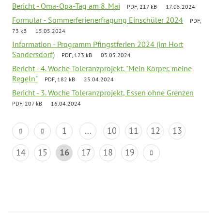
Bericht - Oma-Opa-Tag am 8. Mai
PDF, 217 kB
17.05.2024
Formular - Sommerferienerfragung Einschüler 2024
PDF,
73 kB
15.05.2024
Information - Programm Pfingstferien 2024 (im Hort
Sandersdorf)
PDF, 123 kB
03.05.2024
Bericht - 4. Woche Toleranzprojekt, "Mein Körper, meine
Regeln"
PDF, 182 kB
25.04.2024
Bericht - 3. Woche Toleranzprojekt, Essen ohne Grenzen
PDF, 207 kB
16.04.2024
1
...
10
11
12
13
14
15
16
17
18
19