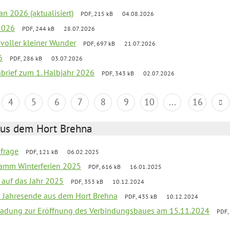
an 2026 (aktualisiert)
PDF, 215 kB
04.08.2026
2026
PDF, 244 kB
28.07.2026
 voller kleiner Wunder
PDF, 697 kB
21.07.2026
6
PDF, 286 kB
03.07.2026
nbrief zum 1. Halbjahr 2026
PDF, 343 kB
02.07.2026
4
5
6
7
8
9
10
...
16
aus dem Hort Brehna
bfrage
PDF, 121 kB
06.02.2025
ramm Winterferien 2025
PDF, 616 kB
16.01.2025
 auf das Jahr 2025
PDF, 353 kB
10.12.2024
m Jahresende aus dem Hort Brehna
PDF, 435 kB
10.12.2024
ladung zur Eröffnung des Verbindungsbaues am 15.11.2024
PDF,