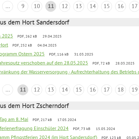
...
9
10
11
12
13
14
15
16
17
aus dem Hort Sandersdorf
en 2025
PDF, 262 kB
29.04.2025
Hort
PDF, 252 kB
04.04.2025
programm Ostern 2025
PDF, 116 kB
31.03.2025
jahresputz verschoben auf den 28.05.2025
PDF, 72 kB
28.03.2025
chränkung der Wasserversorgung - Aufrechterhaltung des Betriebs 
...
11
12
13
14
15
16
17
18
19
aus dem Hort Zscherndorf
Tag am 8. Mai
PDF, 217 kB
17.05.2024
ferienerfragung Einschüler 2024
PDF, 73 kB
15.05.2024
ramm Pfingstferien 2024 (im Hort Sandersdorf)
PDF, 123 kB
03.05.