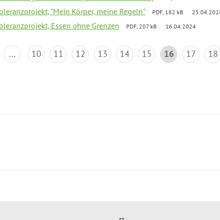
Toleranzprojekt, "Mein Körper, meine Regeln"
PDF, 182 kB
25.04.202
Toleranzprojekt, Essen ohne Grenzen
PDF, 207 kB
16.04.2024
...
10
11
12
13
14
15
16
17
18