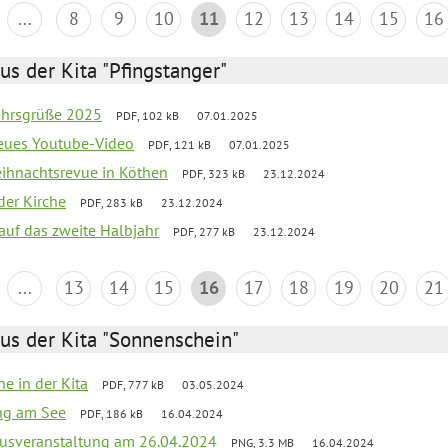
...
8
9
10
11
12
13
14
15
16
us der Kita "Pfingstanger"
ahrsgrüße 2025
PDF, 102 kB
07.01.2025
neues Youtube-Video
PDF, 121 kB
07.01.2025
Weihnachtsrevue in Köthen
PDF, 323 kB
23.12.2024
der Kirche
PDF, 283 kB
23.12.2024
 auf das zweite Halbjahr
PDF, 277 kB
23.12.2024
...
13
14
15
16
17
18
19
20
21
us der Kita "Sonnenschein"
he in der Kita
PDF, 777 kB
03.05.2024
ang am See
PDF, 186 kB
16.04.2024
kusveranstaltung am 26.04.2024
PNG, 3.3 MB
16.04.2024