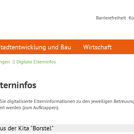
Barrierefreiheit
Ko
Stadtentwicklung und Bau
Wirtschaft
ungen
Digitale Elterninfos
lterninfos
ie digitalisierte Elterninformationen zu den jeweiligen Betreuun
iert werden (zum Aufklappen).
us der Kita "Borstel"