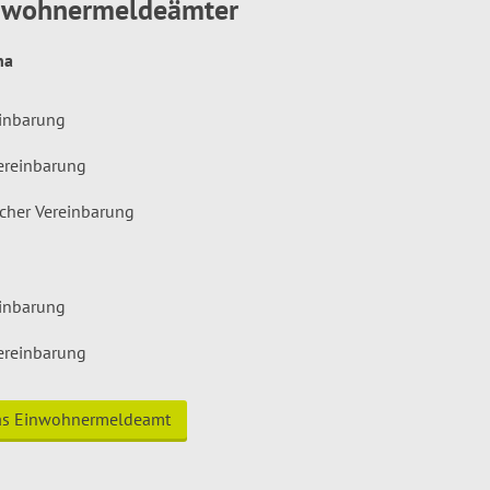
inwohnermeldeämter
hna
einbarung
ereinbarung
icher Vereinbarung
einbarung
ereinbarung
das Einwohnermeldeamt