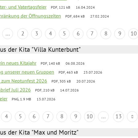
er- und Vatertagsfeier
PDF, 121 kB
16.04.2024
chränkung der Öffnungszeiten
PDF, 684 kB
27.02.2024
...
2
3
4
5
6
7
8
9
10
us der Kita "Villa Kunterbunt"
ein neues Kitajahr
PDF, 140 kB
06.08.2026
tag unserer neuen Gruppen
PDF, 463 kB
23.07.2026
o zum Neptunfest 2026
PDF, 305 kB
20.07.2026
nbrief Juli 2026
PDF, 210 kB
14.07.2026
eier
PNG, 1.9 MB
13.07.2026
4
5
6
7
8
9
10
...
13
us der Kita "Max und Moritz"