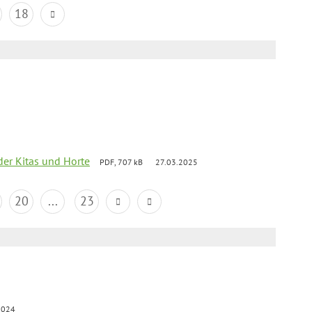
18
der Kitas und Horte
PDF, 707 kB
27.03.2025
20
...
23
2024