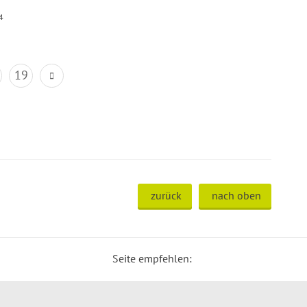
4
19
zurück
nach oben
Seite empfehlen: