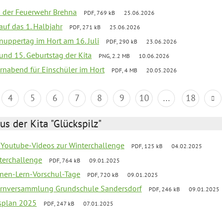
ei der Feuerwehr Brehna
PDF, 769 kB
25.06.2026
 auf das 1. Halbjahr
PDF, 271 kB
25.06.2026
uppertag im Hort am 16. Juli
PDF, 290 kB
23.06.2026
 und 15. Geburtstag der Kita
PNG, 2.2 MB
10.06.2026
rnabend für Einschüler im Hort
PDF, 4 MB
20.05.2026
4
5
6
7
8
9
10
...
18
us der Kita "Glückspilz"
 Youtube-Videos zur Winterchallenge
PDF, 125 kB
04.02.2025
terchallenge
PDF, 764 kB
09.01.2025
nen-Lern-Vorschul-Tage
PDF, 720 kB
09.01.2025
ernversammlung Grundschule Sandersdorf
PDF, 246 kB
09.01.2025
esplan 2025
PDF, 247 kB
07.01.2025