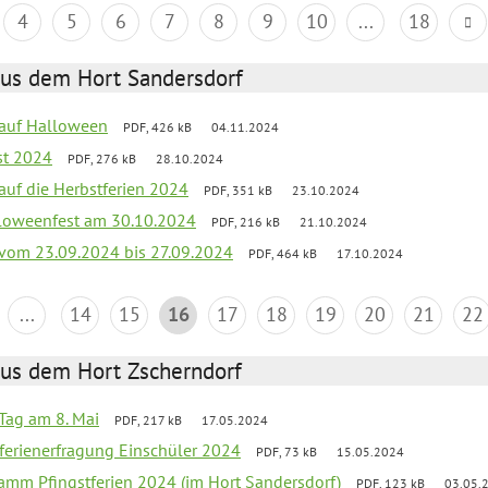
4
5
6
7
8
9
10
...
18
aus dem Hort Sandersdorf
k auf Halloween
PDF, 426 kB
04.11.2024
st 2024
PDF, 276 kB
28.10.2024
 auf die Herbstferien 2024
PDF, 351 kB
23.10.2024
loweenfest am 30.10.2024
PDF, 216 kB
21.10.2024
k vom 23.09.2024 bis 27.09.2024
PDF, 464 kB
17.10.2024
...
14
15
16
17
18
19
20
21
22
aus dem Hort Zscherndorf
Tag am 8. Mai
PDF, 217 kB
17.05.2024
ferienerfragung Einschüler 2024
PDF, 73 kB
15.05.2024
ramm Pfingstferien 2024 (im Hort Sandersdorf)
PDF, 123 kB
03.05.