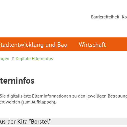
Barrierefreiheit
Ko
Stadtentwicklung und Bau
Wirtschaft
ungen
Digitale Elterninfos
lterninfos
ie digitalisierte Elterninformationen zu den jeweiligen Betreuun
iert werden (zum Aufklappen).
us der Kita "Borstel"