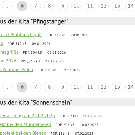
...
6
7
8
9
10
11
12
13
14
us der Kita "Pfingstanger"
-Insel "Fühl mich gut"
PDF, 232 kB
20.01.2026
26
PDF, 312 kB
09.01.2026
ahrsgrüße
PDF, 504 kB
05.01.2026
lan 2026
PDF, 213 kB
22.12.2025
s Youtube-Video
PDF, 120 kB
19.12.2025
...
6
7
8
9
10
11
12
13
14
us der Kita "Sonnenschein"
derfasching am 25.02.2025
PDF, 3.7 MB
10.02.2025
jekt bei den Murmeltieren
PDF, 206 kB
10.02.2025
rprojekt bei den Bienen
PDF, 156 kB
07.02.2025