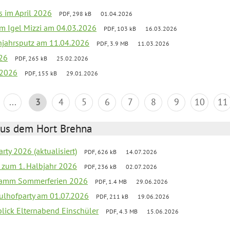
s im April 2026
PDF, 298 kB
01.04.2026
zum Igel Mizzi am 04.03.2026
PDF, 103 kB
16.03.2026
hjahrsputz am 11.04.2026
PDF, 3.9 MB
11.03.2026
026
PDF, 265 kB
25.02.2026
 2026
PDF, 155 kB
29.01.2026
...
3
4
5
6
7
8
9
10
11
aus dem Hort Brehna
rty 2026 (aktualisiert)
PDF, 626 kB
14.07.2026
ef zum 1. Halbjahr 2026
PDF, 236 kB
02.07.2026
gramm Sommerferien 2026
PDF, 1.4 MB
29.06.2026
ulhofparty am 01.07.2026
PDF, 211 kB
19.06.2026
blick Elternabend Einschüler
PDF, 4.3 MB
15.06.2026