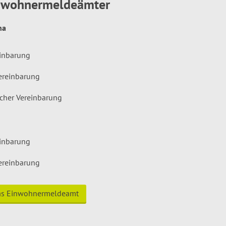
inwohnermeldeämter
hna
einbarung
ereinbarung
icher Vereinbarung
einbarung
ereinbarung
das Einwohnermeldeamt