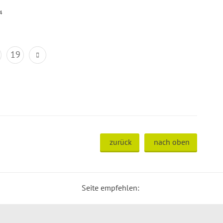
4
19
zurück
nach oben
Seite empfehlen: