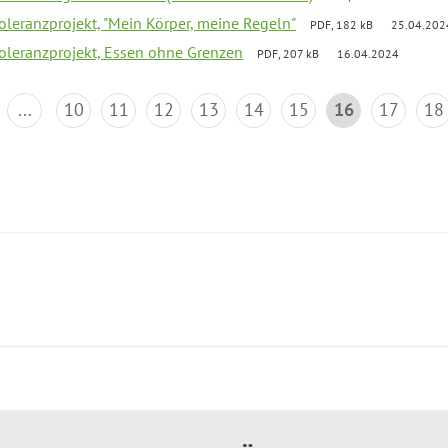
Toleranzprojekt, "Mein Körper, meine Regeln"
PDF, 182 kB
25.04.202
Toleranzprojekt, Essen ohne Grenzen
PDF, 207 kB
16.04.2024
...
10
11
12
13
14
15
16
17
18