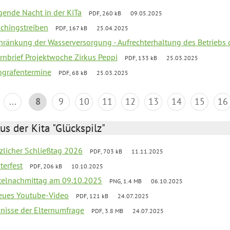
egende Nacht in der KiTa
PDF, 260 kB
09.05.2025
schingstreiben
PDF, 167 kB
25.04.2025
chränkung der Wasserversorgung - Aufrechterhaltung des Betriebs 
rnbrief Projektwoche Zirkus Peppi
PDF, 133 kB
25.03.2025
ografentermine
PDF, 68 kB
25.03.2025
...
8
9
10
11
12
13
14
15
16
us der Kita "Glückspilz"
tzlicher Schließtag 2026
PDF, 703 kB
11.11.2025
terfest
PDF, 206 kB
10.10.2025
telnachmittag am 09.10.2025
PNG, 1.4 MB
06.10.2025
neues Youtube-Video
PDF, 121 kB
24.07.2025
bnisse der Elternumfrage
PDF, 3.8 MB
24.07.2025