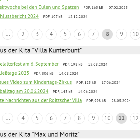
ojektwoche bei den Eulen und Spatzen
PDF, 165 kB
07.02.2025
chlussbericht 2024
PDF, 107 kB
12.12.2024
...
2
3
4
5
6
7
8
9
10
us der Kita "Villa Kunterbunt"
elalterfest am 6. September
PDF, 198 kB
15.08.2024
ließtage 2025
PDF, 806 kB
14.08.2024
neues Video zum Kindertags-Zirkus
PDF, 125 kB
17.06.2024
balltag am 20.06.2024
PDF, 143 kB
14.06.2024
te Nachrichten aus der Roitzscher Villa
PDF, 998 kB
28.05.2024
...
4
5
6
7
8
9
10
11
12
us der Kita "Max und Moritz"