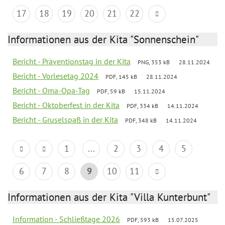
17
18
19
20
21
22
Informationen aus der Kita "Sonnenschein"
Bericht - Präventionstag in der Kita
PNG, 353 kB
28.11.2024
Bericht - Vorlesetag 2024
PDF, 145 kB
28.11.2024
Bericht - Oma-Opa-Tag
PDF, 59 kB
15.11.2024
Bericht - Oktoberfest in der Kita
PDF, 334 kB
14.11.2024
Bericht - Gruselspaß in der Kita
PDF, 348 kB
14.11.2024
1
...
2
3
4
5
6
7
8
9
10
11
Informationen aus der Kita "Villa Kunterbunt"
Information - Schließtage 2026
PDF, 593 kB
15.07.2025