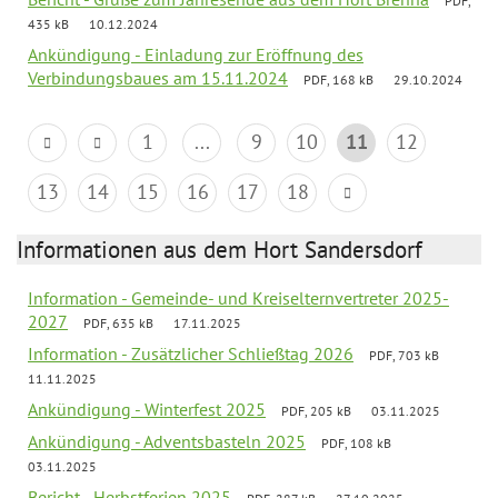
PDF,
435 kB
10.12.2024
Ankündigung - Einladung zur Eröffnung des
Verbindungsbaues am 15.11.2024
PDF, 168 kB
29.10.2024
1
...
9
10
11
12
13
14
15
16
17
18
Informationen aus dem Hort Sandersdorf
Information - Gemeinde- und Kreiselternvertreter 2025-
2027
PDF, 635 kB
17.11.2025
Information - Zusätzlicher Schließtag 2026
PDF, 703 kB
11.11.2025
Ankündigung - Winterfest 2025
PDF, 205 kB
03.11.2025
Ankündigung - Adventsbasteln 2025
PDF, 108 kB
03.11.2025
Bericht - Herbstferien 2025