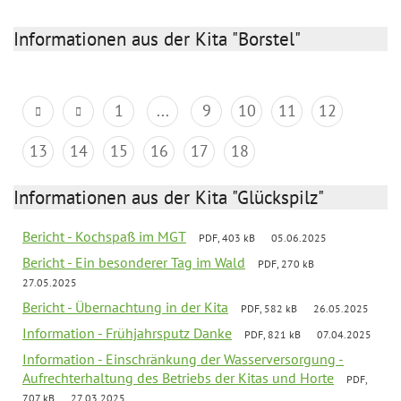
Informationen aus der Kita "Borstel"
1
...
9
10
11
12
13
14
15
16
17
18
Informationen aus der Kita "Glückspilz"
Bericht - Kochspaß im MGT
PDF, 403 kB
05.06.2025
Bericht - Ein besonderer Tag im Wald
PDF, 270 kB
27.05.2025
Bericht - Übernachtung in der Kita
PDF, 582 kB
26.05.2025
Information - Frühjahrsputz Danke
PDF, 821 kB
07.04.2025
Information - Einschränkung der Wasserversorgung -
Aufrechterhaltung des Betriebs der Kitas und Horte
PDF,
707 kB
27.03.2025