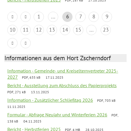
PDF, 287 kB
27.10.2025
1
...
6
7
8
9
10
11
12
13
14
15
...
23
Informationen aus dem Hort Zscherndorf
Information - Gemeinde- und Kreiselternvertreter 2025-
2027
PDF, 635 kB
17.11.2025
Bericht - Ausstellung zum Abschluss des Papierprojekts
PDF, 271 kB
13.11.2025
Information - Zusätzlicher Schließtag 2026
PDF, 703 kB
11.11.2025
Formular - Abfrage Neujahr und Winterferien 2026
PDF,
138 kB
04.11.2025
Bericht - Herbstferien 2025
PDF, 4 MB
28.10.2025