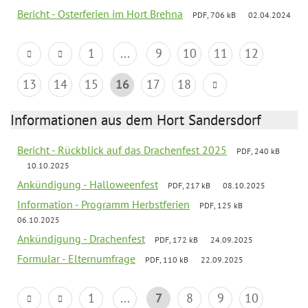
Bericht - Osterferien im Hort Brehna
PDF, 706 kB
02.04.2024
1
...
9
10
11
12
13
14
15
16
17
18
Informationen aus dem Hort Sandersdorf
Bericht - Rückblick auf das Drachenfest 2025
PDF, 240 kB
10.10.2025
Ankündigung - Halloweenfest
PDF, 217 kB
08.10.2025
Information - Programm Herbstferien
PDF, 125 kB
06.10.2025
Ankündigung - Drachenfest
PDF, 172 kB
24.09.2025
Formular - Elternumfrage
PDF, 110 kB
22.09.2025
1
...
7
8
9
10