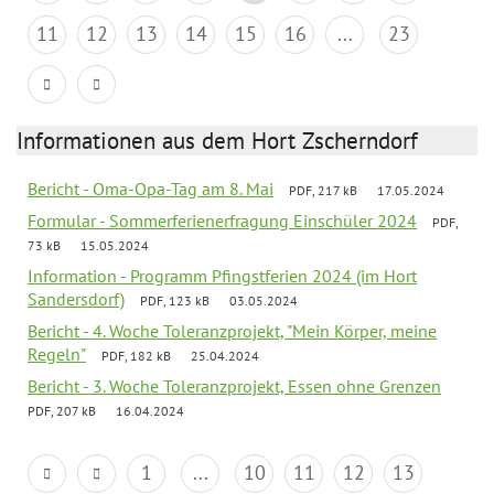
11
12
13
14
15
16
...
23
Informationen aus dem Hort Zscherndorf
Bericht - Oma-Opa-Tag am 8. Mai
PDF, 217 kB
17.05.2024
Formular - Sommerferienerfragung Einschüler 2024
PDF,
73 kB
15.05.2024
Information - Programm Pfingstferien 2024 (im Hort
Sandersdorf)
PDF, 123 kB
03.05.2024
Bericht - 4. Woche Toleranzprojekt, "Mein Körper, meine
Regeln"
PDF, 182 kB
25.04.2024
Bericht - 3. Woche Toleranzprojekt, Essen ohne Grenzen
PDF, 207 kB
16.04.2024
1
...
10
11
12
13