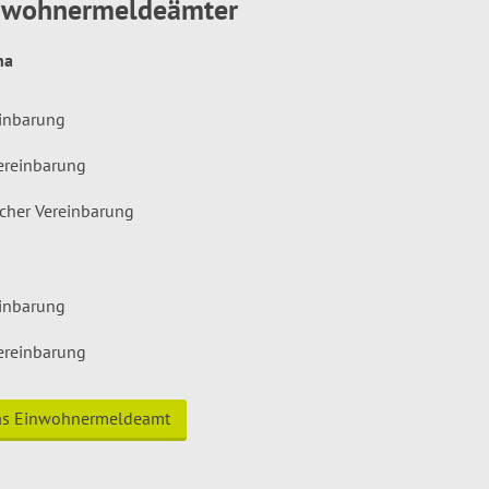
inwohnermeldeämter
hna
einbarung
ereinbarung
icher Vereinbarung
einbarung
ereinbarung
das Einwohnermeldeamt