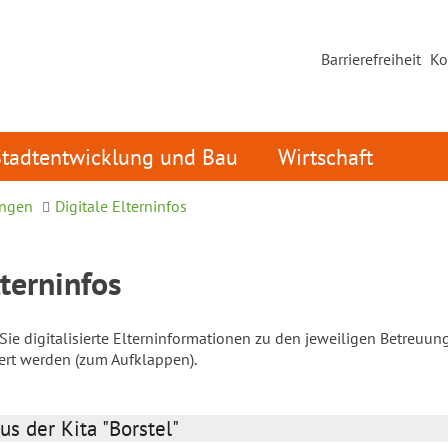
Barrierefreiheit
Ko
Stadtentwicklung und Bau
Wirtschaft
ungen
Digitale Elterninfos
lterninfos
ie digitalisierte Elterninformationen zu den jeweiligen Betreuun
iert werden (zum Aufklappen).
us der Kita "Borstel"