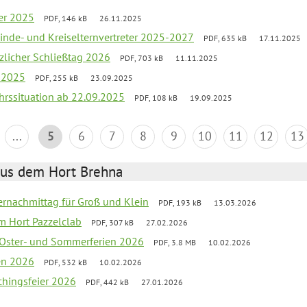
er 2025
PDF, 146 kB
26.11.2025
inde- und Kreiselternvertreter 2025-2027
PDF, 635 kB
17.11.2025
tzlicher Schließtag 2026
PDF, 703 kB
11.11.2025
r 2025
PDF, 255 kB
23.09.2025
ehrssituation ab 22.09.2025
PDF, 108 kB
19.09.2025
...
5
6
7
8
9
10
11
12
13
aus dem Hort Brehna
rnachmittag für Groß und Klein
PDF, 193 kB
13.03.2026
im Hort Pazzelclab
PDF, 307 kB
27.02.2026
 Oster- und Sommerferien 2026
PDF, 3.8 MB
10.02.2026
ien 2026
PDF, 532 kB
10.02.2026
chingsfeier 2026
PDF, 442 kB
27.01.2026