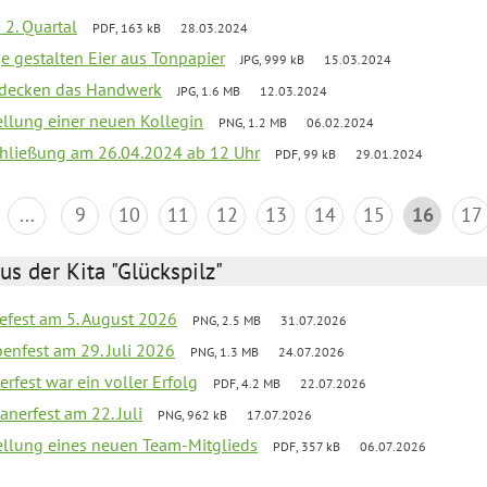
 2. Quartal
PDF, 163 kB
28.03.2024
e gestalten Eier aus Tonpapier
JPG, 999 kB
15.03.2024
ntdecken das Handwerk
JPG, 1.6 MB
12.03.2024
ellung einer neuen Kollegin
PNG, 1.2 MB
06.02.2024
schließung am 26.04.2024 ab 12 Uhr
PDF, 99 kB
29.01.2024
...
9
10
11
12
13
14
15
16
17
us der Kita "Glückspilz"
efest am 5. August 2026
PNG, 2.5 MB
31.07.2026
enfest am 29. Juli 2026
PNG, 1.3 MB
24.07.2026
erfest war ein voller Erfolg
PDF, 4.2 MB
22.07.2026
nerfest am 22. Juli
PNG, 962 kB
17.07.2026
tellung eines neuen Team-Mitglieds
PDF, 357 kB
06.07.2026