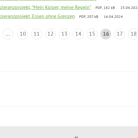
Toleranzprojekt, "Mein Körper, meine Regeln"
PDF, 182 kB
25.04.202
Toleranzprojekt, Essen ohne Grenzen
PDF, 207 kB
16.04.2024
...
10
11
12
13
14
15
16
17
18