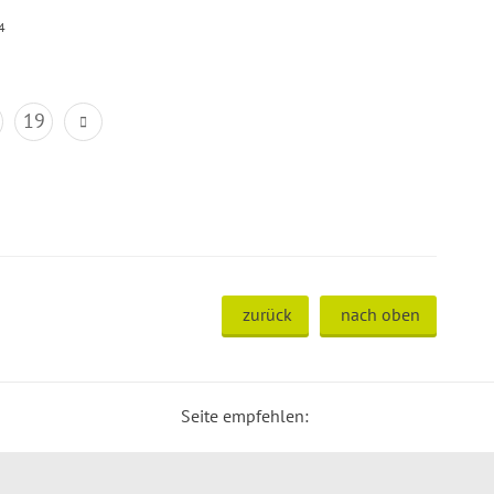
4
19
zurück
nach oben
Seite empfehlen: