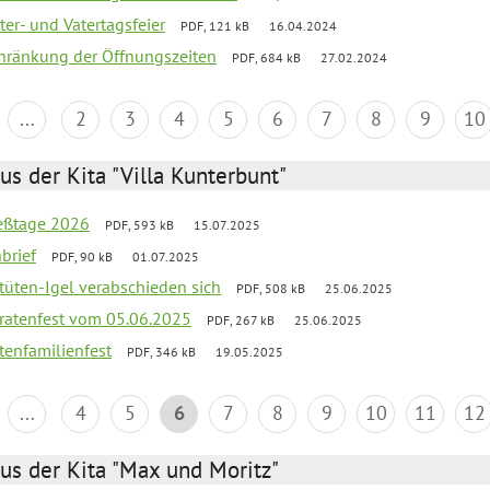
er- und Vatertagsfeier
PDF, 121 kB
16.04.2024
chränkung der Öffnungszeiten
PDF, 684 kB
27.02.2024
...
2
3
4
5
6
7
8
9
10
us der Kita "Villa Kunterbunt"
ießtage 2026
PDF, 593 kB
15.07.2025
brief
PDF, 90 kB
01.07.2025
rtüten-Igel verabschieden sich
PDF, 508 kB
25.06.2025
piratenfest vom 05.06.2025
PDF, 267 kB
25.06.2025
tenfamilienfest
PDF, 346 kB
19.05.2025
...
4
5
6
7
8
9
10
11
12
us der Kita "Max und Moritz"