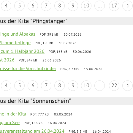
4
5
6
7
8
9
10
...
17
us der Kita "Pfingstanger"
rlinge und Alpakas
PDF, 391 kB
30.07.2026
 Schmetterlinge
PDF, 1.8 MB
30.07.2026
ef zum 1. Halbjahr 2026
PDF, 163 kB
30.06.2026
st 2026
PDF, 847 kB
23.06.2026
bnisse für die Vorschulkinder
PNG, 2.7 MB
15.06.2026
4
5
6
7
8
9
10
...
22
us der Kita "Sonnenschein"
he in der Kita
PDF, 777 kB
03.05.2024
ang am See
PDF, 186 kB
16.04.2024
kusveranstaltung am 26.04.2024
PNG, 3.3 MB
16.04.2024