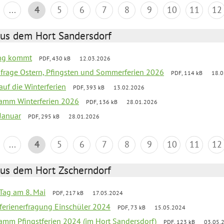
...
4
5
6
7
8
9
10
11
12
aus dem Hort Sandersdorf
ling kommt
PDF, 430 kB
12.03.2026
bfrage Ostern, Pfingsten und Sommerferien 2026
PDF, 114 kB
18.0
auf die Winterferien
PDF, 393 kB
13.02.2026
ramm Winterferien 2026
PDF, 136 kB
28.01.2026
 Januar
PDF, 295 kB
28.01.2026
...
4
5
6
7
8
9
10
11
12
aus dem Hort Zscherndorf
Tag am 8. Mai
PDF, 217 kB
17.05.2024
ferienerfragung Einschüler 2024
PDF, 73 kB
15.05.2024
ramm Pfingstferien 2024 (im Hort Sandersdorf)
PDF, 123 kB
03.05.